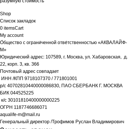
разумную стоимость
Shop
Список закладок
0
items
Cart
My account
О́бщество с ограни́ченной отве́тственностью «АКВАЛАЙФ-
М»
Юридический адрес: 107589, г. Москва, ул. Хабаровская, д.
22, корп. 3, кв. 366
Почтовый адрес совпадает
ИНН /КПП
9718107370
/
771801001
р/с
40702810440000086830
, ПАО СБЕРБАНК Г. МОСКВА
БИК
044525225
к/с
30101810400000000225
ОГРН
1187746686071
aqualife-m@mail.ru
Генеральный директор /Трофимов Руслан Владимирович