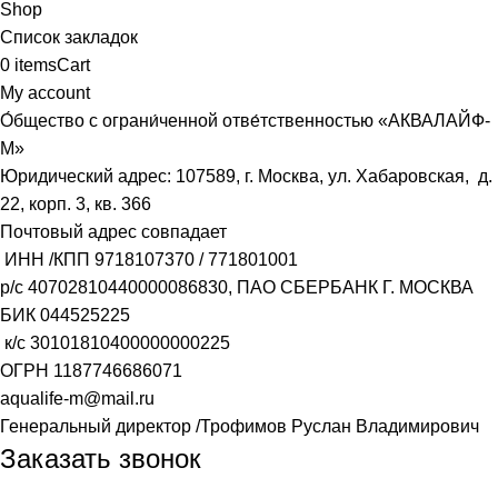
Shop
Список закладок
0
items
Cart
My account
О́бщество с ограни́ченной отве́тственностью «АКВАЛАЙФ-
М»
Юридический адрес: 107589, г. Москва, ул. Хабаровская, д.
22, корп. 3, кв. 366
Почтовый адрес совпадает
ИНН /КПП
9718107370
/
771801001
р/с
40702810440000086830
, ПАО СБЕРБАНК Г. МОСКВА
БИК
044525225
к/с
30101810400000000225
ОГРН
1187746686071
aqualife-m@mail.ru
Генеральный директор /Трофимов Руслан Владимирович
Заказать звонок