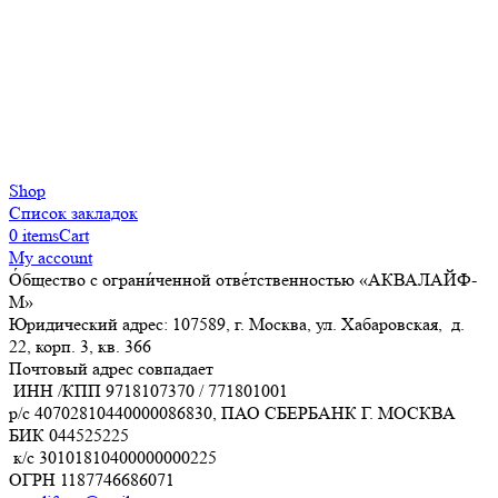
Shop
Список закладок
0
items
Cart
My account
О́бщество с ограни́ченной отве́тственностью «АКВАЛАЙФ-
М»
Юридический адрес: 107589, г. Москва, ул. Хабаровская, д.
22, корп. 3, кв. 366
Почтовый адрес совпадает
ИНН /КПП
9718107370
/
771801001
р/с
40702810440000086830
, ПАО СБЕРБАНК Г. МОСКВА
БИК
044525225
к/с
30101810400000000225
ОГРН
1187746686071