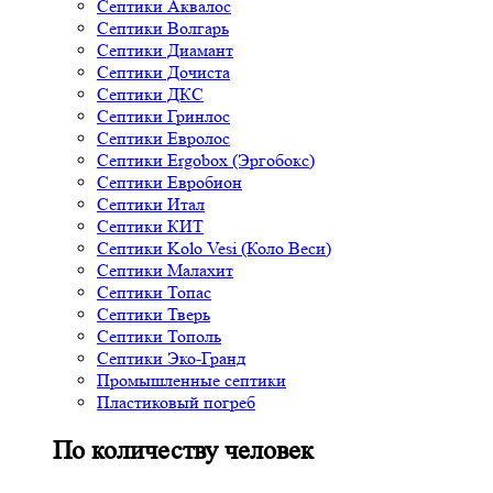
Септики Аквалос
Септики Волгарь
Септики Диамант
Септики Дочиста
Септики ДКС
Септики Гринлос
Септики Евролос
Септики Ergobox (Эргобокс)
Септики Евробион
Септики Итал
Септики КИТ
Септики Kolo Vesi (Коло Веси)
Септики Малахит
Септики Топас
Септики Тверь
Септики Тополь
Септики Эко-Гранд
Промышленные септики
Пластиковый погреб
По количеству человек