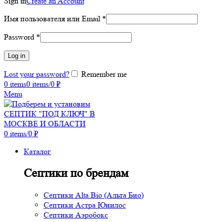
Sign in
Create an Account
Имя пользователя или Email
*
Password
*
Log in
Lost your password?
Remember me
0
items
0
items
/
0
₽
Menu
0
items
/
0
₽
Каталог
Септики по брендам
Септики Alta Bio (Альта Био)
Септики Астра Юнилос
Септики Аэробокс