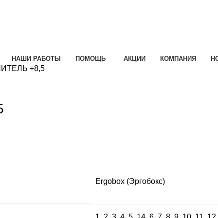
НАШИ РАБОТЫ
ПОМОЩЬ
АКЦИИ
КОМПАНИЯ
Н
ПИТЕЛЬ +8,5
e
5
Ergobox (Эргобокс)
1
,
2
,
3
,
4
,
5
,
14
,
6
,
7
,
8
,
9
,
10
,
11
,
12