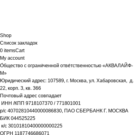
Shop
Список закладок
0
items
Cart
My account
О́бщество с ограни́ченной отве́тственностью «АКВАЛАЙФ-
М»
Юридический адрес: 107589, г. Москва, ул. Хабаровская, д.
22, корп. 3, кв. 366
Почтовый адрес совпадает
ИНН /КПП
9718107370
/
771801001
р/с
40702810440000086830
, ПАО СБЕРБАНК Г. МОСКВА
БИК
044525225
к/с
30101810400000000225
ОГРН
1187746686071