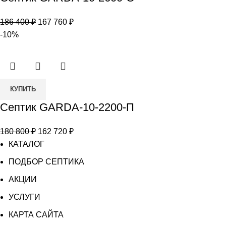
Септик
GARDA-
Первоначальная
Текущая
186 400
₽
167 760
₽
10-
цена
цена:
-10%
2600-
составляла
167
С
186
760 ₽.
400 ₽.
Количество
КУПИТЬ
товара
Септик GARDA-10-2200-П
Септик
GARDA-
Первоначальная
Текущая
180 800
₽
162 720
₽
10-
цена
цена:
КАТАЛОГ
2200-
составляла
162
П
ПОДБОР СЕПТИКА
180
720 ₽.
АКЦИИ
800 ₽.
УСЛУГИ
КАРТА САЙТА