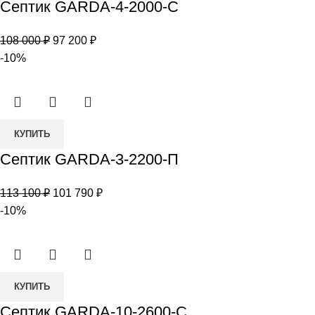
Септик GARDA-4-2000-С
Септик
GARDA-
Первоначальная
Текущая
108 000
₽
97 200
₽
4-
цена
цена:
-10%
2000-
составляла
97
С
108
200 ₽.
000 ₽.
Количество
КУПИТЬ
товара
Септик GARDA-3-2200-П
Септик
GARDA-
Первоначальная
Текущая
113 100
₽
101 790
₽
3-
цена
цена:
-10%
2200-
составляла
101
П
113
790 ₽.
100 ₽.
Количество
КУПИТЬ
товара
Септик GARDA-10-2600-С