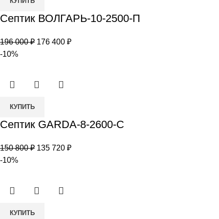
КУПИТЬ
товара
Септик ВОЛГАРЬ-10-2500-П
Септик
ВОЛГАРЬ-10-
Первоначальная
Текущая
196 000
₽
176 400
₽
2500-
цена
цена:
-10%
П
составляла
176
196
400 ₽.
000 ₽.
Количество
КУПИТЬ
товара
Септик GARDA-8-2600-С
Септик
GARDA-
Первоначальная
Текущая
150 800
₽
135 720
₽
8-
цена
цена:
-10%
2600-
составляла
135
С
150
720 ₽.
800 ₽.
Количество
КУПИТЬ