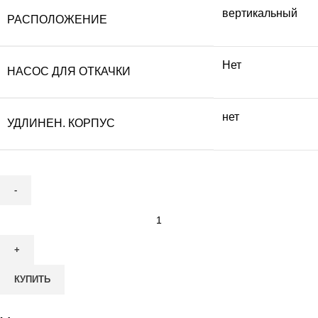
вертикальный
РАСПОЛОЖЕНИЕ
Нет
НАСОС ДЛЯ ОТКАЧКИ
нет
УДЛИНЕН. КОРПУС
Количество
товара
Септик
ВОЛГАРЬ-8-
КУПИТЬ
3000-
С