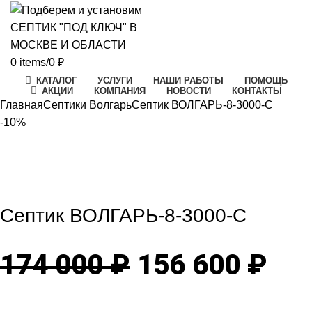
0
items
/
0
₽
КАТАЛОГ
УСЛУГИ
НАШИ РАБОТЫ
ПОМОЩЬ
АКЦИИ
КОМПАНИЯ
НОВОСТИ
КОНТАКТЫ
Главная
Септики Волгарь
Септик ВОЛГАРЬ-8-3000-С
-10%
-10%
Click to enlarge
Септик ВОЛГАРЬ-8-3000-С
Первоначаль
Те
174 000
₽
156 600
₽
цена
цен