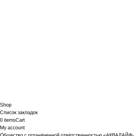
Shop
Список закладок
0
items
Cart
My account
О́бщество с ограни́ченной отве́тственностью «АКВАЛАЙФ-