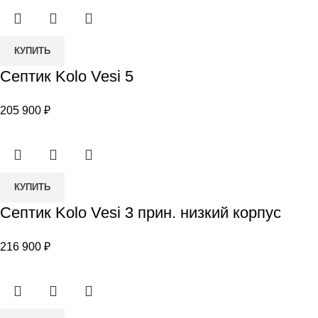
прин.
Количество
КУПИТЬ
товара
Септик Kolo Vesi 5
Септик
Kolo
205 900
₽
Vesi
5
Количество
КУПИТЬ
товара
Септик Kolo Vesi 3 прин. низкий корпус
Септик
Kolo
216 900
₽
Vesi
3
прин.
низкий
Количество