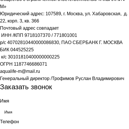
М»
Юридический адрес: 107589, г. Москва, ул. Хабаровская, д.
22, корп. 3, кв. 366
Почтовый адрес совпадает
ИНН /КПП
9718107370
/
771801001
р/с
40702810440000086830
, ПАО СБЕРБАНК Г. МОСКВА
БИК
044525225
к/с
30101810400000000225
ОГРН
1187746686071
aqualife-m@mail.ru
Генеральный директор /Трофимов Руслан Владимирович
Заказать звонок
Имя
Телефон