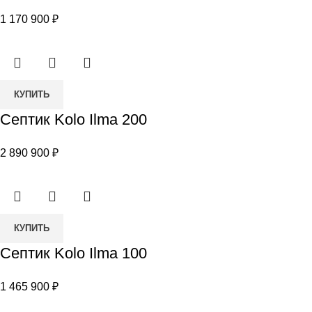
Kolo
1 170 900
₽
Ilma
75
Количество
КУПИТЬ
товара
Септик Kolo Ilma 200
Септик
Kolo
2 890 900
₽
Ilma
200
Количество
КУПИТЬ
товара
Септик Kolo Ilma 100
Септик
Kolo
1 465 900
₽
Ilma
100