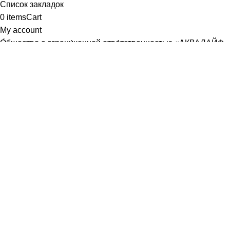
Список закладок
0
items
Cart
My account
О́бщество с ограни́ченной отве́тственностью «АКВАЛАЙФ-
М»
Юридический адрес: 107589, г. Москва, ул. Хабаровская, д.
22, корп. 3, кв. 366
Почтовый адрес совпадает
ИНН /КПП
9718107370
/
771801001
р/с
40702810440000086830
, ПАО СБЕРБАНК Г. МОСКВА
БИК
044525225
к/с
30101810400000000225
ОГРН
1187746686071
aqualife-m@mail.ru
Генеральный директор /Трофимов Руслан Владимирович
Заказать звонок
Имя