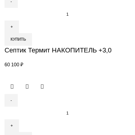
Количество
товара
Септик
Термит
КУПИТЬ
НАКОПИТЕЛЬ
+3,0
Септик Термит НАКОПИТЕЛЬ +3,0
60 100
₽
Количество
товара
КИТ-5-
500