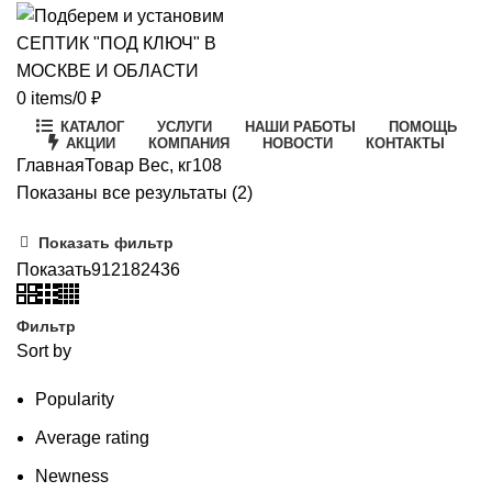
0
items
/
0
₽
КАТАЛОГ
УСЛУГИ
НАШИ РАБОТЫ
ПОМОЩЬ
АКЦИИ
КОМПАНИЯ
НОВОСТИ
КОНТАКТЫ
Главная
Товар Вес, кг
108
Цены:
Показаны все результаты (2)
по
Показать фильтр
возрастанию
Показать
9
12
18
24
36
Фильтр
Sort by
Popularity
Average rating
Newness