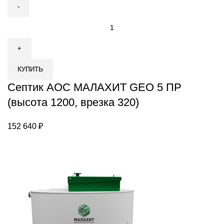
Количество
товара
Септик
АОС
КУПИТЬ
МАЛАХИТ
GEO
Септик АОС МАЛАХИТ GEO 5 ПР
5
(высота 1200, врезка 320)
ПР
(высота
152 640
₽
1200,
врезка
320)