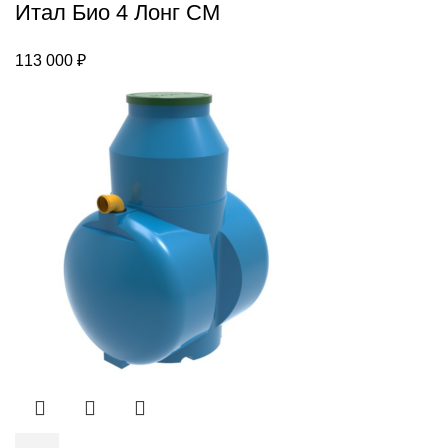
Лонг
Итал Био 4 Лонг СМ
СМ
113 000
₽