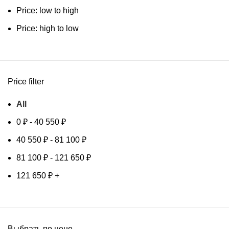
Price: low to high
Price: high to low
Price filter
All
0
₽
-
40 550
₽
40 550
₽
-
81 100
₽
81 100
₽
-
121 650
₽
121 650
₽
+
Выбрать по цене