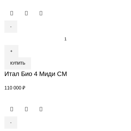
Количество
товара
Итал
Био
КУПИТЬ
4
Миди
Итал Био 4 Миди СМ
СМ
110 000
₽