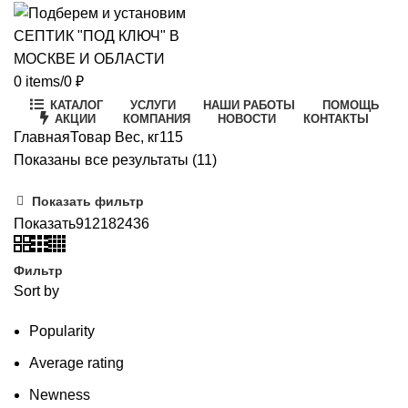
0
items
/
0
₽
КАТАЛОГ
УСЛУГИ
НАШИ РАБОТЫ
ПОМОЩЬ
АКЦИИ
КОМПАНИЯ
НОВОСТИ
КОНТАКТЫ
Главная
Товар Вес, кг
115
Цены:
Показаны все результаты (11)
по
Показать фильтр
возрастанию
Показать
9
12
18
24
36
Фильтр
Sort by
Popularity
Average rating
Newness