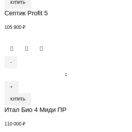
КУПИТЬ
5
Септик Profit 5
105 900
₽
Количество
товара
Итал
Био
КУПИТЬ
4
Миди
Итал Био 4 Миди ПР
ПР
110 000
₽