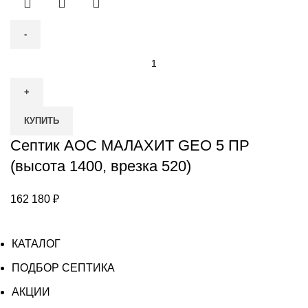
Количество
товара
Септик
АОС
КУПИТЬ
МАЛАХИТ
GEO
Септик АОС МАЛАХИТ GEO 5 ПР
5
(высота 1400, врезка 520)
ПР
(высота
162 180
₽
1400,
врезка
КАТАЛОГ
520)
ПОДБОР СЕПТИКА
АКЦИИ