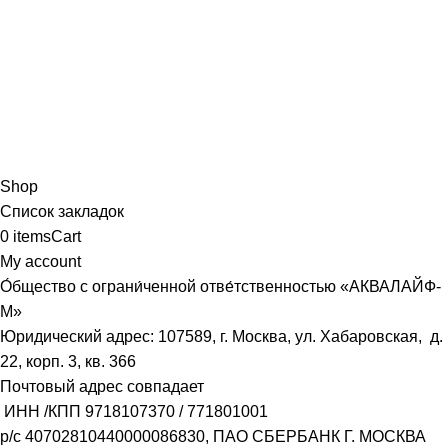
Shop
Список закладок
0
items
Cart
My account
О́бщество с ограни́ченной отве́тственностью «АКВАЛАЙФ-
М»
Юридический адрес: 107589, г. Москва, ул. Хабаровская, д.
22, корп. 3, кв. 366
Почтовый адрес совпадает
ИНН /КПП
9718107370
/
771801001
р/с
40702810440000086830
, ПАО СБЕРБАНК Г. МОСКВА