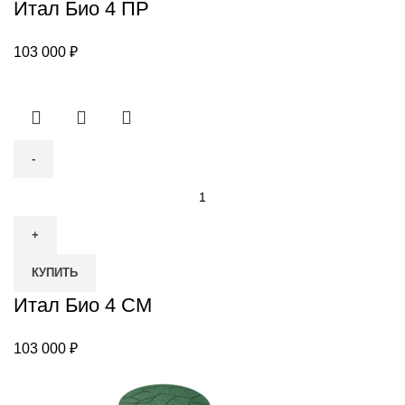
ПР
Итал Био 4 ПР
103 000
₽
Количество
товара
Итал
Био
КУПИТЬ
4
СМ
Итал Био 4 СМ
103 000
₽