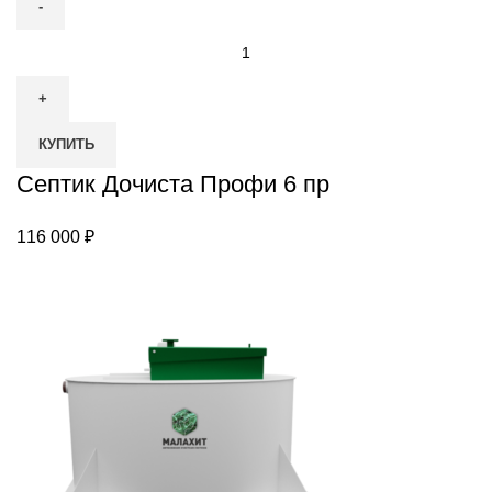
Количество
товара
Септик
Дочиста
КУПИТЬ
Профи
6
Септик Дочиста Профи 6 пр
пр
116 000
₽