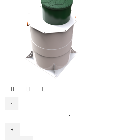
Количество
товара
Септик
Profit