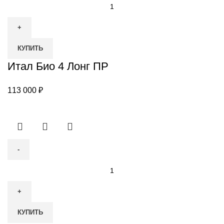
Количество
товара
Итал
Био
КУПИТЬ
4
Лонг
Итал Био 4 Лонг ПР
ПР
113 000
₽
Количество
товара
Итал
Био
КУПИТЬ
4