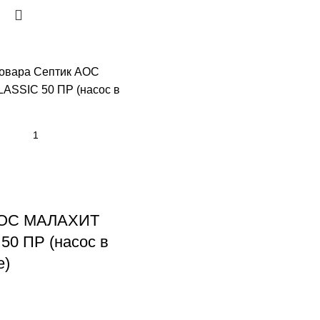
товара Септик АОС
SSIC 50 ПР (насос в
АОС МАЛАХИТ
50 ПР (насос в
е)