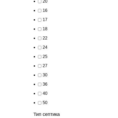
20
16
17
18
22
24
25
27
30
36
40
50
Тип септика