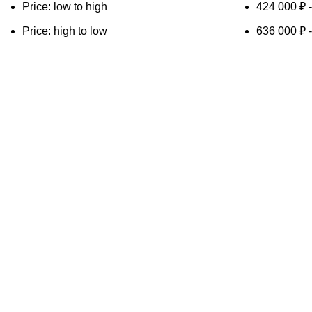
Price: low to high
424 000
₽
Price: high to low
636 000
₽