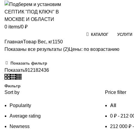
0
items
/
0
₽
КАТАЛОГ
УСЛУГИ
Главная
Товар Вес, кг
1150
Показаны все результаты (2)
Цены: по возрастанию
Показать фильтр
Показать
9
12
18
24
36
Фильтр
Sort by
Price filter
Popularity
All
Average rating
0
₽
-
212 0
Newness
212 000
₽