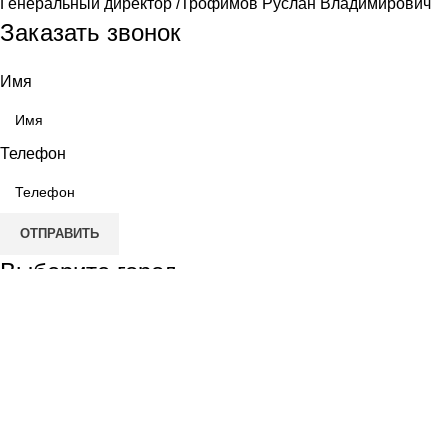
Генеральный директор /Трофимов Руслан Владимирович
Заказать звонок
Имя
Телефон
ОТПРАВИТЬ
Выберите город
Москва
Александров
Электроугли
Киржач
Раменское
Щёлково