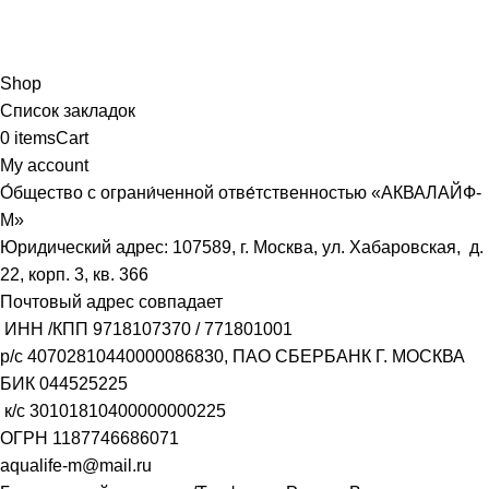
Shop
Список закладок
0
items
Cart
My account
О́бщество с ограни́ченной отве́тственностью «АКВАЛАЙФ-
М»
Юридический адрес: 107589, г. Москва, ул. Хабаровская, д.
22, корп. 3, кв. 366
Почтовый адрес совпадает
ИНН /КПП
9718107370
/
771801001
р/с
40702810440000086830
, ПАО СБЕРБАНК Г. МОСКВА
БИК
044525225
к/с
30101810400000000225
ОГРН
1187746686071
aqualife-m@mail.ru