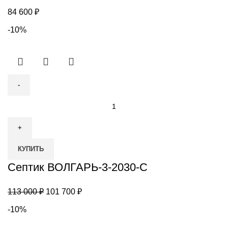
84 600
₽
-10%
Количество
товара
Септик
ВОЛГАРЬ-3-
КУПИТЬ
2030-
С
Септик ВОЛГАРЬ-3-2030-С
Первоначальная
Текущая
113 000
₽
101 700
₽
цена
цена:
-10%
составляла
101