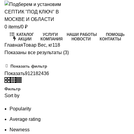
0
items
/
0
₽
КАТАЛОГ
УСЛУГИ
НАШИ РАБОТЫ
ПОМОЩЬ
АКЦИИ
КОМПАНИЯ
НОВОСТИ
КОНТАКТЫ
Главная
Товар Вес, кг
118
Цены:
Показаны все результаты (3)
по
Показать фильтр
возрастанию
Показать
9
12
18
24
36
Фильтр
Sort by
Popularity
Average rating
Newness