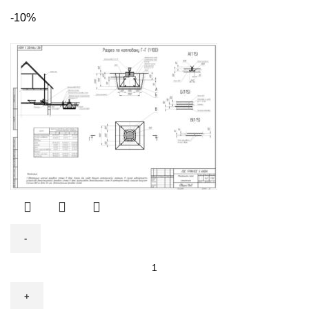
цена
цена:
-10%
составляла
101
113
790 ₽.
100 ₽.
Количество
товара
Септик