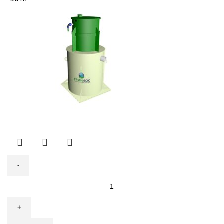
составляла
178
198
200 ₽.
000 ₽.
Количество
товара
Септик
Гринлос