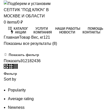
0
items
/
0
₽
КАТАЛОГ
УСЛУГИ
НАШИ РАБОТЫ
ПОМОЩЬ
АКЦИИ
КОМПАНИЯ
НОВОСТИ
КОНТАКТЫ
Главная
Товар Вес, кг
121
Цены:
Показаны все результаты (8)
по
Показать фильтр
возрастанию
Показать
9
12
18
24
36
Фильтр
Sort by
Popularity
Average rating
Newness