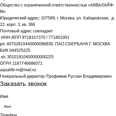
О́бщество с ограни́ченной отве́тственностью «АКВАЛАЙФ-
М»
Юридический адрес: 107589, г. Москва, ул. Хабаровская, д.
22, корп. 3, кв. 366
Почтовый адрес совпадает
ИНН /КПП
9718107370
/
771801001
р/с
40702810440000086830
, ПАО СБЕРБАНК Г. МОСКВА
БИК
044525225
к/с
30101810400000000225
ОГРН
1187746686071
aqualife-m@mail.ru
Генеральный директор /Трофимов Руслан Владимирович
Заказать звонок
Имя
Телефон