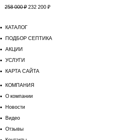
Лонг
Первоначальная
Текущая
258 000
₽
232 200
₽
ПР
цена
цена:
составляла
232
КАТАЛОГ
258
200 ₽.
000 ₽.
ПОДБОР СЕПТИКА
АКЦИИ
УСЛУГИ
КАРТА САЙТА
КОМПАНИЯ
О компании
Новости
Видео
Отзывы
Контакты