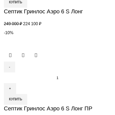
КУПИТЬ
Аэро
6
Септик Гринлос Аэро 6 S Лонг
S
Лонг
Первоначальная
Текущая
249 000
₽
224 100
₽
цена
цена:
-10%
составляла
224
249
100 ₽.
000 ₽.
Количество
товара
Септик
Гринлос
КУПИТЬ
Аэро
6
Септик Гринлос Аэро 6 S Лонг ПР
S