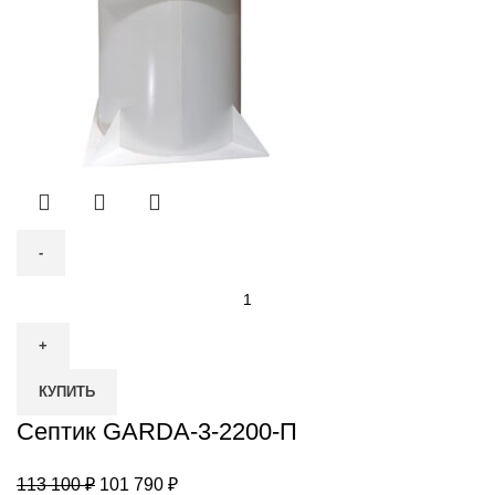
Количество
товара
Септик
GARDA-
КУПИТЬ
3-
2200-
Септик GARDA-3-2200-П
П
Первоначальная
Текущая
113 100
₽
101 790
₽