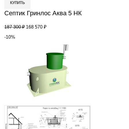
КУПИТЬ
Аква
5
Септик Гринлос Аква 5 НК
НК
Первоначальная
Текущая
187 300
₽
168 570
₽
цена
цена:
-10%
составляла
168
187
570 ₽.
300 ₽.