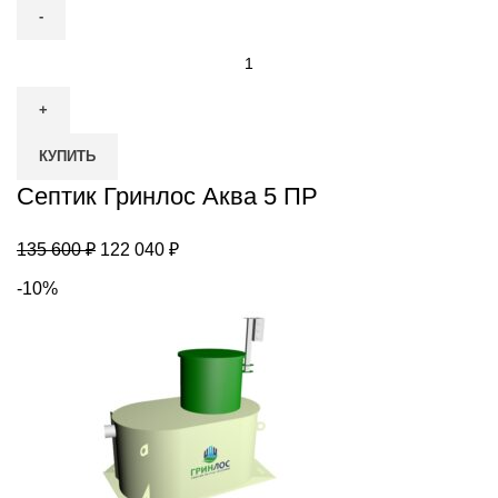
Количество
товара
Септик
Гринлос
КУПИТЬ
Аква
5
Септик Гринлос Аква 5 ПР
ПР
Первоначальная
Текущая
135 600
₽
122 040
₽
цена
цена:
-10%
составляла
122
135
040 ₽.
600 ₽.