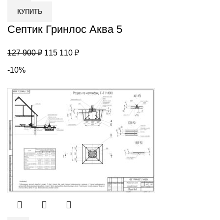
Гринлос
КУПИТЬ
Аква
5
Септик Гринлос Аква 5
Первоначальная
Текущая
127 900
₽
115 110
₽
цена
цена:
-10%
составляла
115
127
110 ₽.
900 ₽.