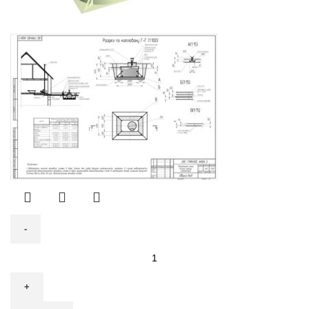
Количество
товара
Септик
Гринлос