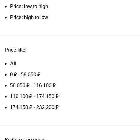
Price: low to high
Price: high to low
Price filter
All
0
₽
-
58 050
₽
58 050
₽
-
116 100
₽
116 100
₽
-
174 150
₽
174 150
₽
-
232 200
₽
Выбрать по цене