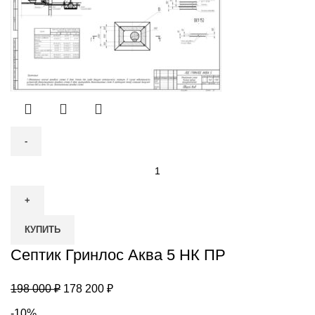
Количество
товара
Септик
Гринлос
КУПИТЬ
Аква
5
Септик Гринлос Аква 5 НК ПР
НК
ПР
Первоначальная
Текущая
198 000
₽
178 200
₽
цена
цена:
-10%