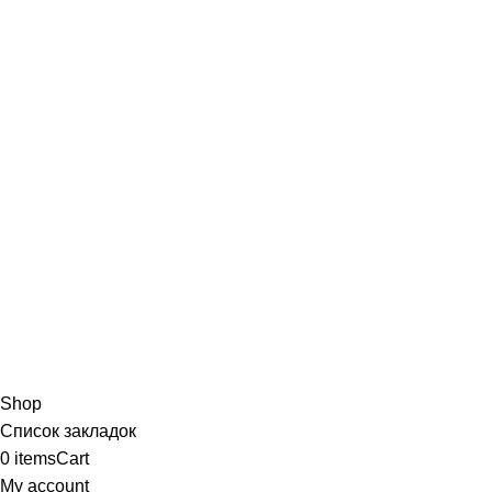
Shop
Список закладок
0
items
Cart
My account