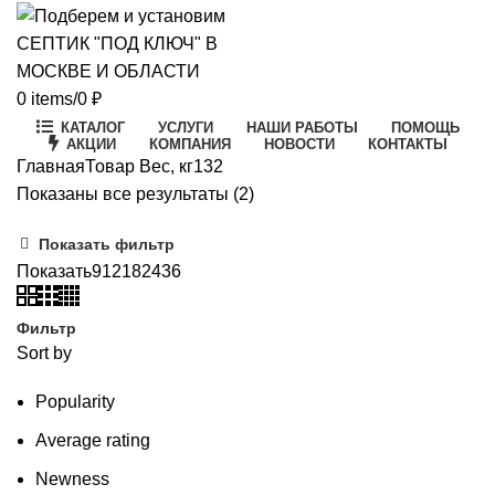
0
items
/
0
₽
КАТАЛОГ
УСЛУГИ
НАШИ РАБОТЫ
ПОМОЩЬ
АКЦИИ
КОМПАНИЯ
НОВОСТИ
КОНТАКТЫ
Главная
Товар Вес, кг
132
Цены:
Показаны все результаты (2)
по
Показать фильтр
возрастанию
Показать
9
12
18
24
36
Фильтр
Sort by
Popularity
Average rating
Newness