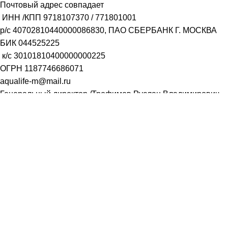
Почтовый адрес совпадает
ИНН /КПП
9718107370
/
771801001
р/с
40702810440000086830
, ПАО СБЕРБАНК Г. МОСКВА
БИК
044525225
к/с
30101810400000000225
ОГРН
1187746686071
aqualife-m@mail.ru
Генеральный директор /Трофимов Руслан Владимирович
Заказать звонок
Имя
Телефон
ОТПРАВИТЬ