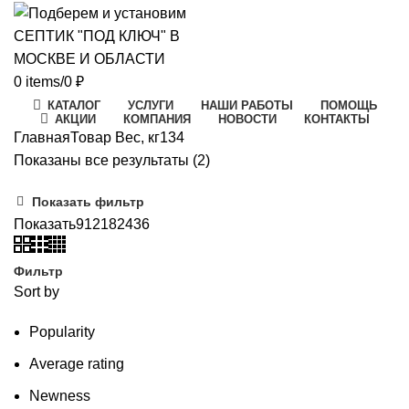
0
items
/
0
₽
КАТАЛОГ
УСЛУГИ
НАШИ РАБОТЫ
ПОМОЩЬ
АКЦИИ
КОМПАНИЯ
НОВОСТИ
КОНТАКТЫ
Главная
Товар Вес, кг
134
Цены:
Показаны все результаты (2)
по
Показать фильтр
возрастанию
Показать
9
12
18
24
36
Фильтр
Sort by
Popularity
Average rating
Newness