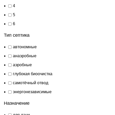
4
5
6
Тип септика
автономные
анаэробные
аэробные
глубокая биоочистка
самотёчный отвод
энергонезависимые
Назначение
для дачи