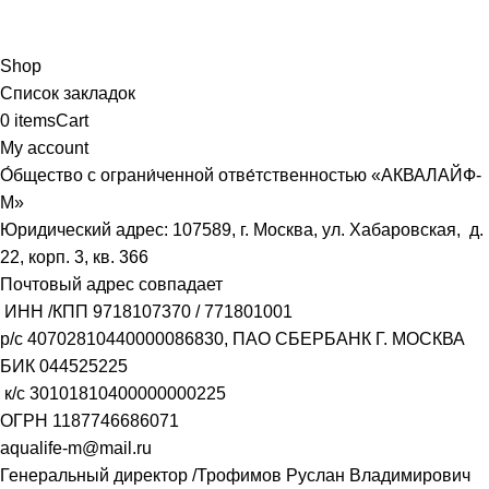
Shop
Список закладок
0
items
Cart
My account
О́бщество с ограни́ченной отве́тственностью «АКВАЛАЙФ-
М»
Юридический адрес: 107589, г. Москва, ул. Хабаровская, д.
22, корп. 3, кв. 366
Почтовый адрес совпадает
ИНН /КПП
9718107370
/
771801001
р/с
40702810440000086830
, ПАО СБЕРБАНК Г. МОСКВА
БИК
044525225
к/с
30101810400000000225
ОГРН
1187746686071
aqualife-m@mail.ru
Генеральный директор /Трофимов Руслан Владимирович