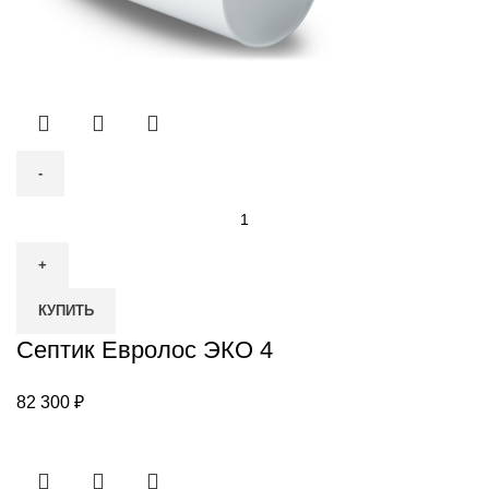
Количество
товара
Септик
Евролос
КУПИТЬ
ЭКО
4
Септик Евролос ЭКО 4
82 300
₽