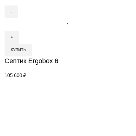
Количество
товара
Септик
Ergobox
КУПИТЬ
6
Септик Ergobox 6
105 600
₽