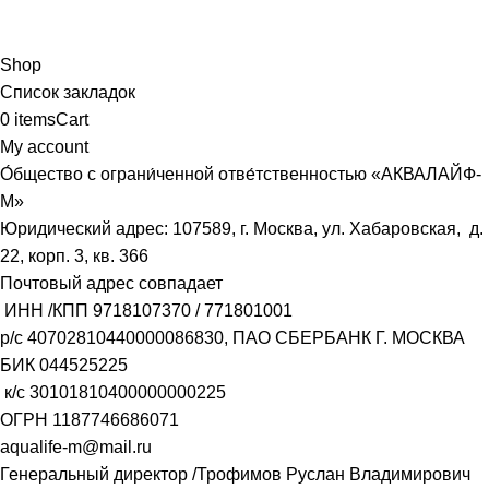
Shop
Список закладок
0
items
Cart
My account
О́бщество с ограни́ченной отве́тственностью «АКВАЛАЙФ-
М»
Юридический адрес: 107589, г. Москва, ул. Хабаровская, д.
22, корп. 3, кв. 366
Почтовый адрес совпадает
ИНН /КПП
9718107370
/
771801001
р/с
40702810440000086830
, ПАО СБЕРБАНК Г. МОСКВА
БИК
044525225
к/с
30101810400000000225
ОГРН
1187746686071
aqualife-m@mail.ru
Генеральный директор /Трофимов Руслан Владимирович