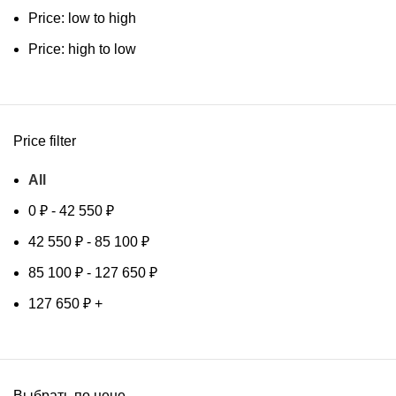
Price: low to high
Price: high to low
Price filter
All
0
₽
-
42 550
₽
42 550
₽
-
85 100
₽
85 100
₽
-
127 650
₽
127 650
₽
+
Выбрать по цене