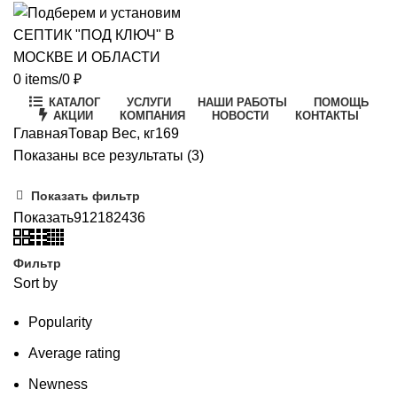
0
items
/
0
₽
КАТАЛОГ
УСЛУГИ
НАШИ РАБОТЫ
ПОМОЩЬ
АКЦИИ
КОМПАНИЯ
НОВОСТИ
КОНТАКТЫ
Главная
Товар Вес, кг
169
Цены:
Показаны все результаты (3)
по
Показать фильтр
возрастанию
Показать
9
12
18
24
36
Фильтр
Sort by
Popularity
Average rating
Newness