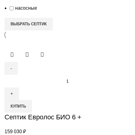
насосные
ВЫБРАТЬ СЕПТИК
Количество
товара
Септик
Евролос
КУПИТЬ
БИО
6
Септик Евролос БИО 6 +
+
159 030
₽