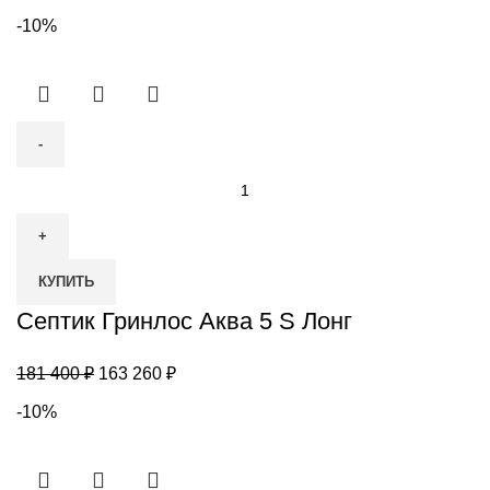
-10%
Количество
товара
Септик
Гринлос
КУПИТЬ
Аква
5
Септик Гринлос Аква 5 S Лонг
S
Лонг
Первоначальная
Текущая
181 400
₽
163 260
₽
цена
цена:
-10%
составляла
163
181
260 ₽.
400 ₽.