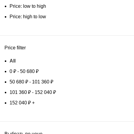
Price: low to high
Price: high to low
Price filter
All
0
₽
-
50 680
₽
50 680
₽
-
101 360
₽
101 360
₽
-
152 040
₽
152 040
₽
+
Выбрать по цене