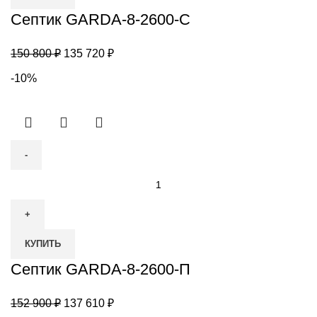
2600-
Септик GARDA-8-2600-С
С
Первоначальная
Текущая
150 800
₽
135 720
₽
цена
цена:
-10%
составляла
135
150
720 ₽.
800 ₽.
Количество
товара
Септик
GARDA-
КУПИТЬ
8-
2600-
Септик GARDA-8-2600-П
П
Первоначальная
Текущая
152 900
₽
137 610
₽