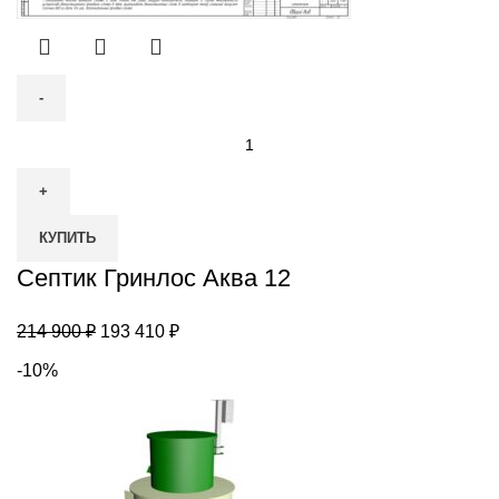
Количество
товара
Септик
Гринлос
КУПИТЬ
Аква
12
Септик Гринлос Аква 12
Первоначальная
Текущая
214 900
₽
193 410
₽
цена
цена:
-10%
составляла
193
214
410 ₽.
900 ₽.