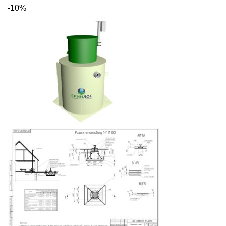
цена
цена:
-10%
составляла
137
152
610 ₽.
900 ₽.