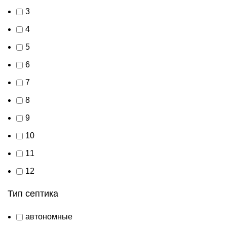
3
4
5
6
7
8
9
10
11
12
Тип септика
автономные