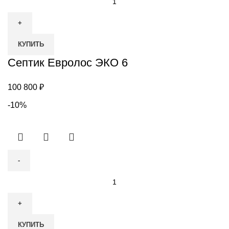
товара
Септик
Евролос
КУПИТЬ
ЭКО
6
Септик Евролос ЭКО 6
100 800
₽
-10%
Количество
товара
Септик
GARDA-
КУПИТЬ
8-