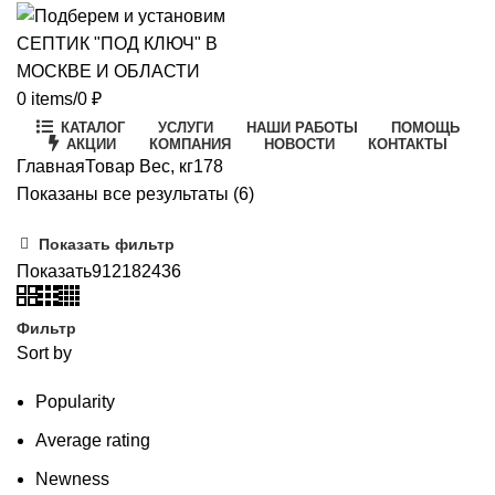
0
items
/
0
₽
КАТАЛОГ
УСЛУГИ
НАШИ РАБОТЫ
ПОМОЩЬ
АКЦИИ
КОМПАНИЯ
НОВОСТИ
КОНТАКТЫ
Главная
Товар Вес, кг
178
Цены:
Показаны все результаты (6)
по
Показать фильтр
возрастанию
Показать
9
12
18
24
36
Фильтр
Sort by
Popularity
Average rating
Newness