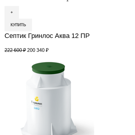
товара
Септик
Гринлос
КУПИТЬ
Аква
12
Септик Гринлос Аква 12 ПР
ПР
Первоначальная
Текущая
222 600
₽
200 340
₽
цена
цена:
составляла
200
222
340 ₽.
600 ₽.