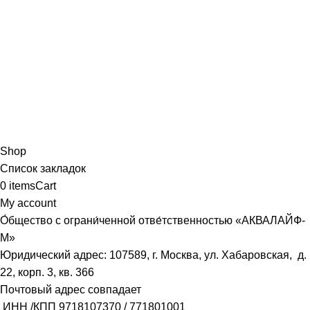
Shop
Список закладок
0
items
Cart
My account
О́бщество с ограни́ченной отве́тственностью «АКВАЛАЙФ-
М»
Юридический адрес: 107589, г. Москва, ул. Хабаровская, д.
22, корп. 3, кв. 366
Почтовый адрес совпадает
ИНН /КПП
9718107370
/
771801001