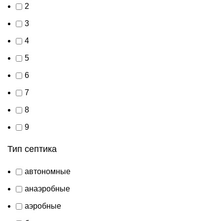
2
3
4
5
6
7
8
9
Тип септика
автономные
анаэробные
аэробные