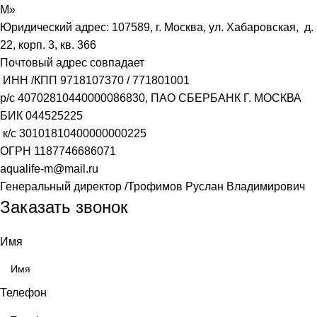
М»
Юридический адрес: 107589, г. Москва, ул. Хабаровская, д.
22, корп. 3, кв. 366
Почтовый адрес совпадает
ИНН /КПП
9718107370
/
771801001
р/с
40702810440000086830
, ПАО СБЕРБАНК Г. МОСКВА
БИК
044525225
к/с
30101810400000000225
ОГРН
1187746686071
aqualife-m@mail.ru
Генеральный директор /Трофимов Руслан Владимирович
Заказать звонок
Имя
Телефон