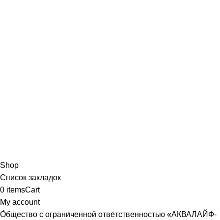
Shop
Список закладок
0
items
Cart
My account
О́бщество с ограни́ченной отве́тственностью «АКВАЛАЙФ-