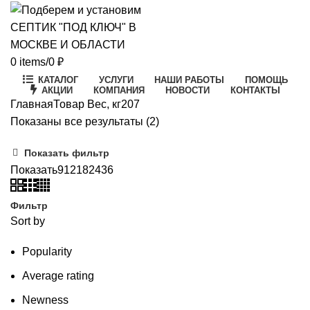
0
items
/
0
₽
КАТАЛОГ
УСЛУГИ
НАШИ РАБОТЫ
ПОМОЩЬ
АКЦИИ
КОМПАНИЯ
НОВОСТИ
КОНТАКТЫ
Главная
Товар Вес, кг
207
Цены:
Показаны все результаты (2)
по
Показать фильтр
возрастанию
Показать
9
12
18
24
36
Фильтр
Sort by
Popularity
Average rating
Newness