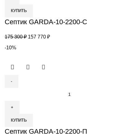
GARDA-
КУПИТЬ
10-
2200-
Септик GARDA-10-2200-С
С
Первоначальная
Текущая
175 300
₽
157 770
₽
цена
цена:
-10%
составляла
157
175
770 ₽.
300 ₽.
Количество
товара
Септик
GARDA-
КУПИТЬ
10-
2200-
Септик GARDA-10-2200-П
П