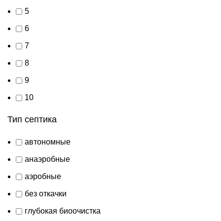
5
6
7
8
9
10
Тип септика
автономные
анаэробные
аэробные
без откачки
глубокая биоочистка