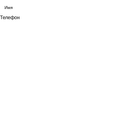
Телефон
ОТПРАВИТЬ
Выберите город
Москва
Александров
Электроугли
Киржач
Раменское
Щёлково