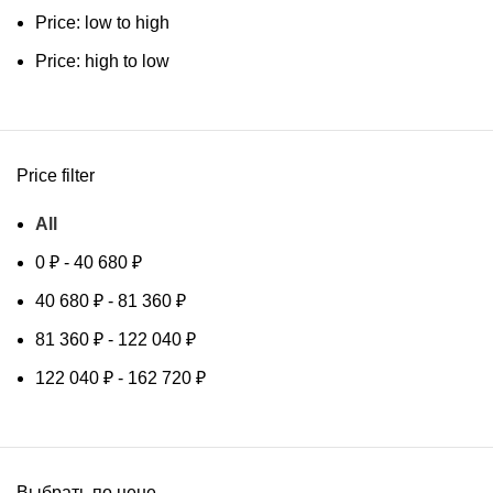
Price: low to high
Price: high to low
Price filter
All
0
₽
-
40 680
₽
40 680
₽
-
81 360
₽
81 360
₽
-
122 040
₽
122 040
₽
-
162 720
₽
Выбрать по цене