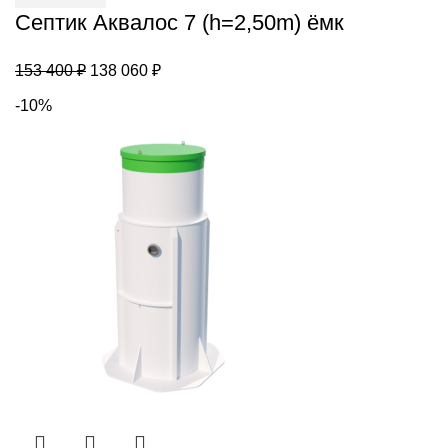
(h=2,50m)
Септик Аквалос 7 (h=2,50m) ёмк
ёмк
Первоначальная
Текущая
153 400
₽
138 060
₽
цена
цена:
-10%
составляла
138
153
060 ₽.
400 ₽.