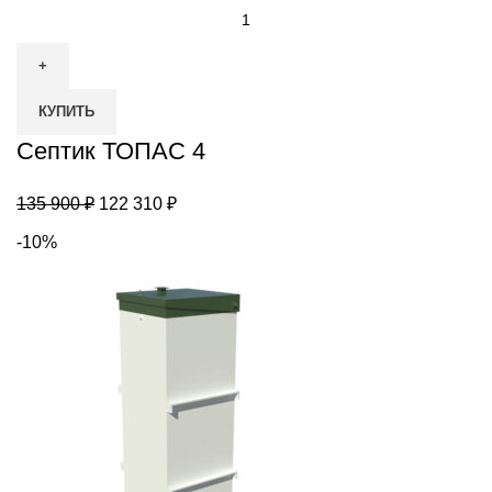
Количество
товара
Септик
ТОПАС
КУПИТЬ
4
Септик ТОПАС 4
Первоначальная
Текущая
135 900
₽
122 310
₽
цена
цена:
-10%
составляла
122
135
310 ₽.
900 ₽.