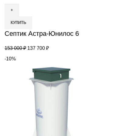
товара
Септик
Астра-
КУПИТЬ
Юнилос
6
Септик Астра-Юнилос 6
Первоначальная
Текущая
153 000
₽
137 700
₽
цена
цена:
-10%
составляла
137
153
700 ₽.
000 ₽.