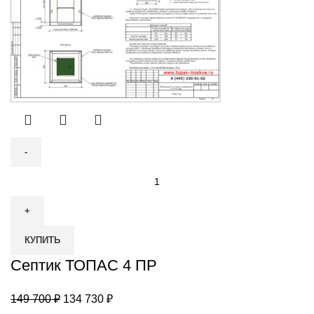
Количество
товара
Септик
ТОПАС
КУПИТЬ
4
ПР
Септик ТОПАС 4 ПР
Первоначальная
Текущая
149 700
₽
134 730
₽