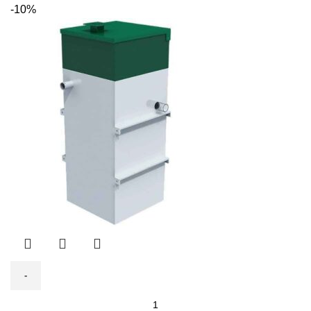
цена
цена:
-10%
составляла
134
149
730 ₽.
700 ₽.
Количество