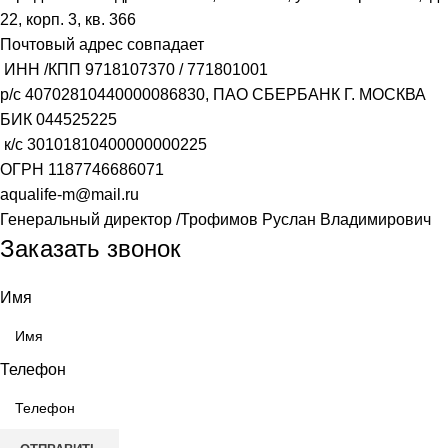
22, корп. 3, кв. 366
Почтовый адрес совпадает
ИНН /КПП
9718107370
/
771801001
р/с
40702810440000086830
, ПАО СБЕРБАНК Г. МОСКВА
БИК
044525225
к/с
30101810400000000225
ОГРН
1187746686071
aqualife-m@mail.ru
Генеральный директор /Трофимов Руслан Владимирович
Заказать звонок
Имя
Телефон