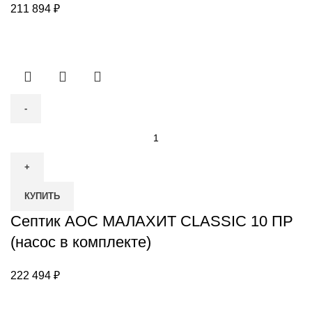
211 894
₽
Количество
товара
Септик
АОС
КУПИТЬ
МАЛАХИТ
CLASSIC
Септик АОС МАЛАХИТ CLASSIC 10 ПР
10
(насос в комплекте)
ПР
(насос
222 494
₽
в
комплекте)