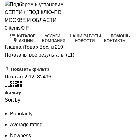
0
items
/
0
₽
КАТАЛОГ
УСЛУГИ
НАШИ РАБОТЫ
ПОМОЩЬ
АКЦИИ
КОМПАНИЯ
НОВОСТИ
КОНТАКТЫ
Главная
Товар Вес, кг
210
Цены:
Показаны все результаты (11)
по
Показать фильтр
возрастанию
Показать
9
12
18
24
36
Фильтр
Sort by
Popularity
Average rating
Newness