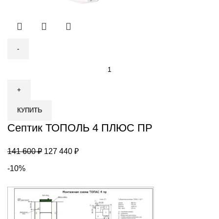
Количество
товара
Септик
ТОПОЛЬ
КУПИТЬ
4
ПЛЮС
Септик ТОПОЛЬ 4 ПЛЮС ПР
ПР
Первоначальная
Текущая
141 600
₽
127 440
₽
цена
цена:
-10%
составляла
127
141
440 ₽.
600 ₽.