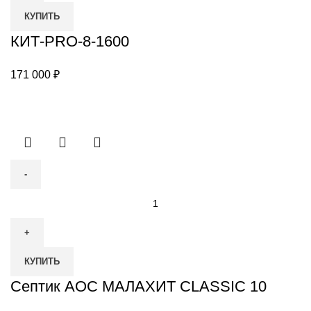
PRO-
КУПИТЬ
8-
1600
КИТ-PRO-8-1600
171 000
₽
Количество
товара
Септик
АОС
КУПИТЬ
МАЛАХИТ
CLASSIC
Септик АОС МАЛАХИТ CLASSIC 10
10