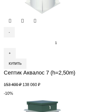
Количество
товара
Септик
Аквалос
КУПИТЬ
7
(h=2,50m)
Септик Аквалос 7 (h=2,50m)
Первоначальная
Текущая
153 400
₽
138 060
₽
цена
цена:
-10%
составляла
138
153
060 ₽.
400 ₽.