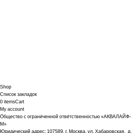
Shop
Список закладок
0
items
Cart
My account
О́бщество с ограни́ченной отве́тственностью «АКВАЛАЙФ-
М»
Юридический адрес: 107589, г. Москва, ул. Хабаровская, д.