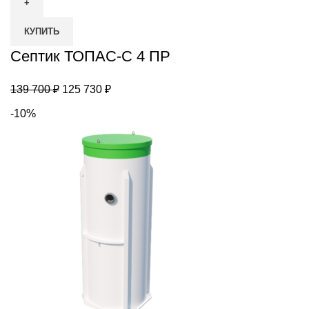
Септик
ТОПАС-
КУПИТЬ
С
4
Септик ТОПАС-С 4 ПР
ПР
Первоначальная
Текущая
139 700
₽
125 730
₽
цена
цена:
-10%
составляла
125
139
730 ₽.
700 ₽.