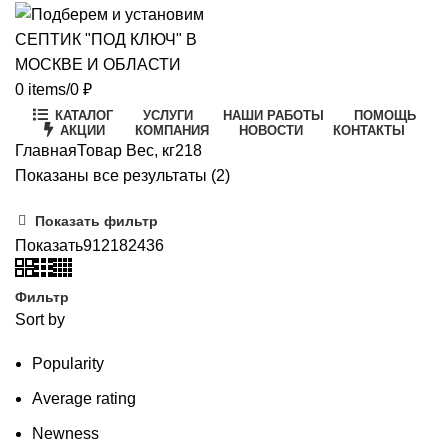
0
items
/
0
₽
КАТАЛОГ
УСЛУГИ
НАШИ РАБОТЫ
ПОМОЩЬ
АКЦИИ
КОМПАНИЯ
НОВОСТИ
КОНТАКТЫ
Главная
Товар Вес, кг
218
Цены:
Показаны все результаты (2)
по
Показать фильтр
возрастанию
Показать
9
12
18
24
36
Фильтр
Sort by
Popularity
Average rating
Newness