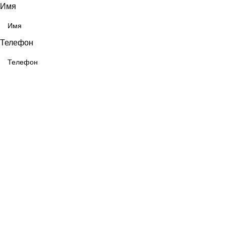
Имя
Телефон
ОТПРАВИТЬ
Выберите город
Москва
Александров
Электроугли
Киржач
Раменское
Щёлково