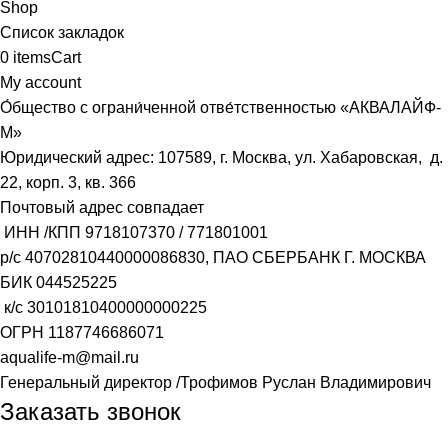
Shop
Список закладок
0
items
Cart
My account
О́бщество с ограни́ченной отве́тственностью «АКВАЛАЙФ-
М»
Юридический адрес: 107589, г. Москва, ул. Хабаровская, д.
22, корп. 3, кв. 366
Почтовый адрес совпадает
ИНН /КПП
9718107370
/
771801001
р/с
40702810440000086830
, ПАО СБЕРБАНК Г. МОСКВА
БИК
044525225
к/с
30101810400000000225
ОГРН
1187746686071
aqualife-m@mail.ru
Генеральный директор /Трофимов Руслан Владимирович
Заказать звонок