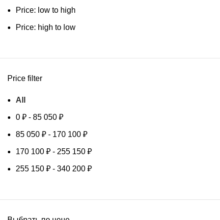
Price: low to high
Price: high to low
Price filter
All
0
₽
-
85 050
₽
85 050
₽
-
170 100
₽
170 100
₽
-
255 150
₽
255 150
₽
-
340 200
₽
Выбрать по цене