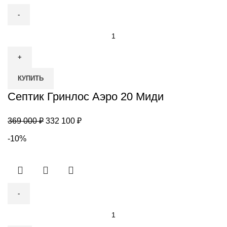
Количество
товара
Септик
Гринлос
КУПИТЬ
Аэро
20
Септик Гринлос Аэро 20 Миди
Миди
Первоначальная
Текущая
369 000
₽
332 100
₽
цена
цена:
-10%
составляла
332
369
100 ₽.
000 ₽.
Количество
товара