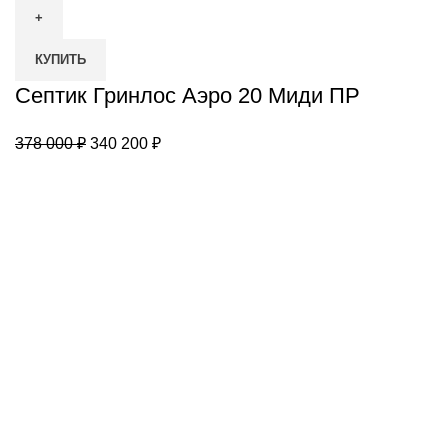
Септик
Гринлос
КУПИТЬ
Аэро
20
Септик Гринлос Аэро 20 Миди ПР
Миди
ПР
Первоначальная
Текущая
378 000
₽
340 200
₽
цена
цена:
составляла
340
378
200 ₽.
000 ₽.