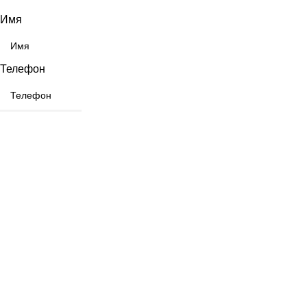
Имя
Телефон
ОТПРАВИТЬ
Выберите город
Москва
Александров
Электроугли
Киржач
Раменское
Щёлково