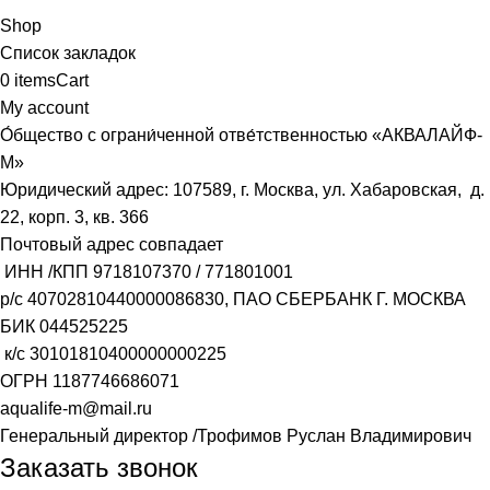
Shop
Список закладок
0
items
Cart
My account
О́бщество с ограни́ченной отве́тственностью «АКВАЛАЙФ-
М»
Юридический адрес: 107589, г. Москва, ул. Хабаровская, д.
22, корп. 3, кв. 366
Почтовый адрес совпадает
ИНН /КПП
9718107370
/
771801001
р/с
40702810440000086830
, ПАО СБЕРБАНК Г. МОСКВА
БИК
044525225
к/с
30101810400000000225
ОГРН
1187746686071
aqualife-m@mail.ru
Генеральный директор /Трофимов Руслан Владимирович
Заказать звонок