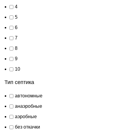
4
5
6
7
8
9
10
Тип септика
автономные
анаэробные
аэробные
без откачки