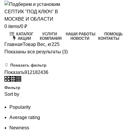
0
items
/
0
₽
КАТАЛОГ
УСЛУГИ
НАШИ РАБОТЫ
ПОМОЩЬ
АКЦИИ
КОМПАНИЯ
НОВОСТИ
КОНТАКТЫ
Главная
Товар Вес, кг
225
Цены:
Показаны все результаты (3)
по
Показать фильтр
возрастанию
Показать
9
12
18
24
36
Фильтр
Sort by
Popularity
Average rating
Newness