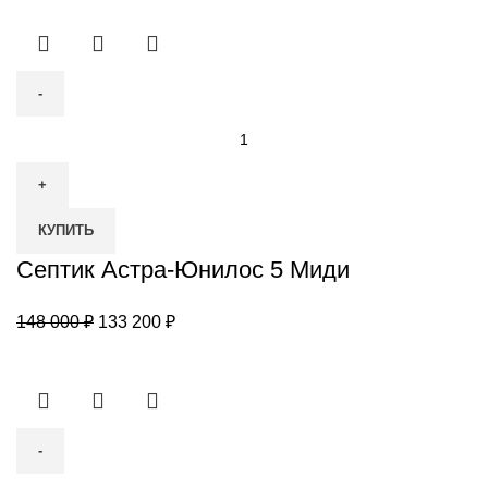
Количество
товара
Септик
Астра-
КУПИТЬ
Юнилос
5
Септик Астра-Юнилос 5 Миди
Миди
Первоначальная
Текущая
148 000
₽
133 200
₽
цена
цена:
составляла
133
148
200 ₽.
000 ₽.
Количество