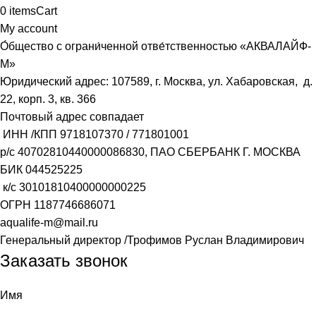
0
items
Cart
My account
О́бщество с ограни́ченной отве́тственностью «АКВАЛАЙФ-
М»
Юридический адрес: 107589, г. Москва, ул. Хабаровская, д.
22, корп. 3, кв. 366
Почтовый адрес совпадает
ИНН /КПП
9718107370
/
771801001
р/с
40702810440000086830
, ПАО СБЕРБАНК Г. МОСКВА
БИК
044525225
к/с
30101810400000000225
ОГРН
1187746686071
aqualife-m@mail.ru
Генеральный директор /Трофимов Руслан Владимирович
Заказать звонок
Имя