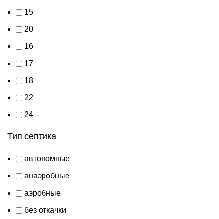
15
20
16
17
18
22
24
Тип септика
автономные
анаэробные
аэробные
без откачки