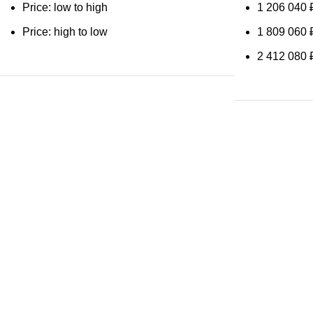
Price: low to high
1 206 040
Price: high to low
1 809 060
2 412 080