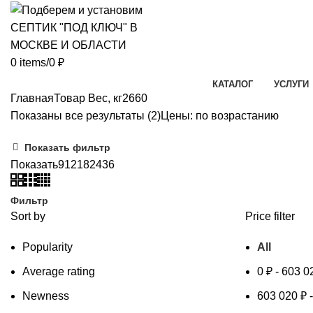
0
items
/
0
₽
КАТАЛОГ
УСЛУГИ
Главная
Товар Вес, кг
2660
Показаны все результаты (2)
Цены: по возрастанию
Показать фильтр
Показать
9
12
18
24
36
Фильтр
Sort by
Price filter
Popularity
All
Average rating
0
₽
-
603 0
Newness
603 020
₽