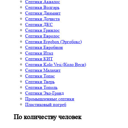
Септики Аквалос
Септики Волгарь
Септики Диамант
Септики Дочиста
Септики ДКС
Септики Гринлос
Септики Евролос
Септики Ergobox (Эргобокс)
Септики Евробион
Септики Итал
Септики КИТ
Септики Kolo Vesi (Коло Веси)
Септики Малахит
Септики Топас
Септики Тверь
Септики Тополь
Септики Эко-Гранд
Промышленные септики
Пластиковый погреб
По количеству человек