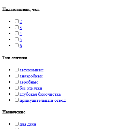
Пользователи, чел.
2
3
4
5
6
Тип септика
автономные
анаэробные
аэробные
без откачки
глубокая биоочистка
принудительный отвод
Назначение
для дачи