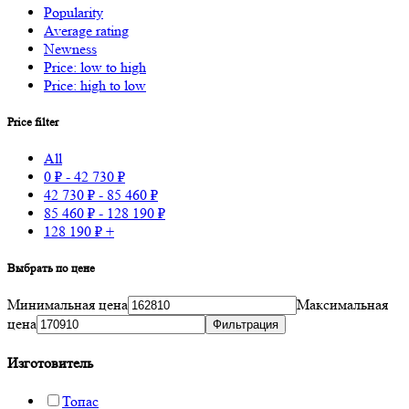
Popularity
Average rating
Newness
Price: low to high
Price: high to low
Price filter
All
0
₽
-
42 730
₽
42 730
₽
-
85 460
₽
85 460
₽
-
128 190
₽
128 190
₽
+
Выбрать по цене
Минимальная цена
Максимальная
цена
Фильтрация
Изготовитель
Топас