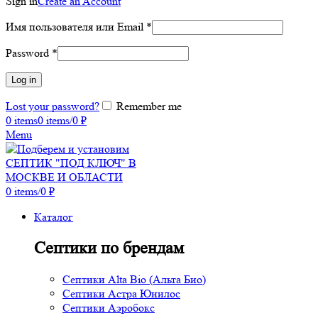
Sign in
Create an Account
Имя пользователя или Email
*
Password
*
Log in
Lost your password?
Remember me
0
items
0
items
/
0
₽
Menu
0
items
/
0
₽
Каталог
Септики по брендам
Септики Alta Bio (Альта Био)
Септики Астра Юнилос
Септики Аэробокс