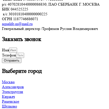
р/с
40702810440000086830
, ПАО СБЕРБАНК Г. МОСКВА
БИК
044525225
к/с
30101810400000000225
ОГРН
1187746686071
aqualife-m@mail.ru
Генеральный директор /Трофимов Руслан Владимирович
Заказать звонок
Имя
Телефон
Отправить
Выберите город
Москва
Александров
Электроугли
Киржач
Раменское
Щёлково