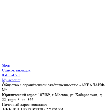
Shop
Список закладок
0
items
Cart
My account
О́бщество с ограни́ченной отве́тственностью «АКВАЛАЙФ-
М»
Юридический адрес: 107589, г. Москва, ул. Хабаровская, д.
22, корп. 3, кв. 366
Почтовый адрес совпадает
ИНН /КПП
9718107370
/
771801001