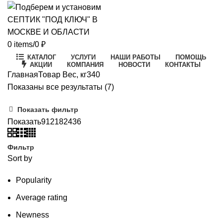
0
items
/
0
₽
КАТАЛОГ
УСЛУГИ
НАШИ РАБОТЫ
ПОМОЩЬ
АКЦИИ
КОМПАНИЯ
НОВОСТИ
КОНТАКТЫ
Главная
Товар Вес, кг
340
Цены:
Показаны все результаты (7)
по
Показать фильтр
возрастанию
Показать
9
12
18
24
36
Фильтр
Sort by
Popularity
Average rating
Newness