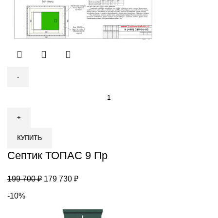
Количество
товара
Септик
ТОПАС
КУПИТЬ
9
Пр
Септик ТОПАС 9 Пр
Первоначальная
Текущая
199 700
₽
179 730
₽
цена
цена:
-10%
составляла
179
199
730 ₽.