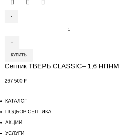
225
040 ₽.
600 ₽.
Количество
товара
Септик
ТВЕРЬ
КУПИТЬ
CLASSIC–
1,6
Септик ТВЕРЬ CLASSIC– 1,6 НПНМ
НПНМ
267 500
₽
КАТАЛОГ
ПОДБОР СЕПТИКА
АКЦИИ
УСЛУГИ