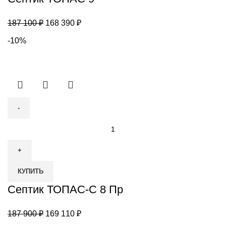
Первоначальная
Текущая
187 100
₽
168 390
₽
цена
цена:
-10%
составляла
168
187
390 ₽.
100 ₽.
Количество
товара
Септик
ТОПАС-
КУПИТЬ
С
8
Септик ТОПАС-С 8 Пр
Пр
Первоначальная
Текущая
187 900
₽
169 110
₽
цена
цена: