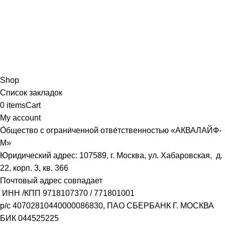
Shop
Список закладок
0
items
Cart
My account
О́бщество с ограни́ченной отве́тственностью «АКВАЛАЙФ-
М»
Юридический адрес: 107589, г. Москва, ул. Хабаровская, д.
22, корп. 3, кв. 366
Почтовый адрес совпадает
ИНН /КПП
9718107370
/
771801001
р/с
40702810440000086830
, ПАО СБЕРБАНК Г. МОСКВА
БИК
044525225