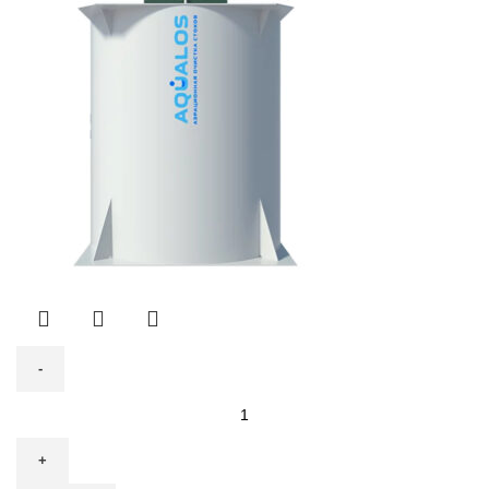
700 ₽.
Количество
товара
Септик
Аквалос