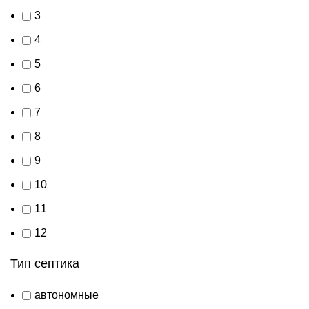
3
4
5
6
7
8
9
10
11
12
Тип септика
автономные