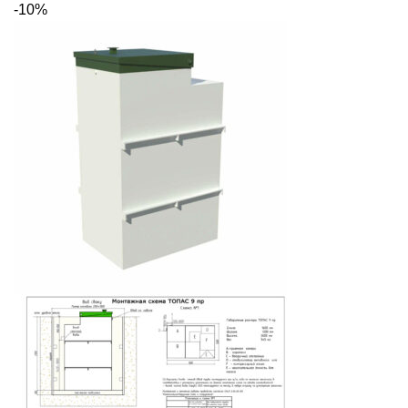
-10%
составляла
169
187
110 ₽.
900 ₽.