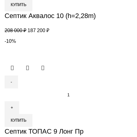
КУПИТЬ
10
(h=2,28m)
Септик Аквалос 10 (h=2,28m)
Первоначальная
Текущая
208 000
₽
187 200
₽
цена
цена:
-10%
составляла
187
208
200 ₽.
000 ₽.
Количество
товара
Септик
ТОПАС
КУПИТЬ
9
Лонг
Септик ТОПАС 9 Лонг Пр