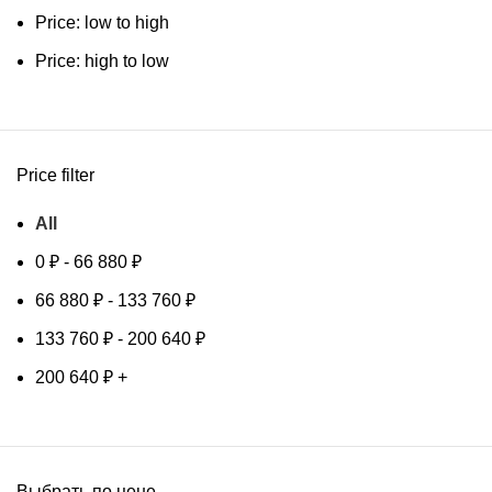
Price: low to high
Price: high to low
Price filter
All
0
₽
-
66 880
₽
66 880
₽
-
133 760
₽
133 760
₽
-
200 640
₽
200 640
₽
+
Выбрать по цене