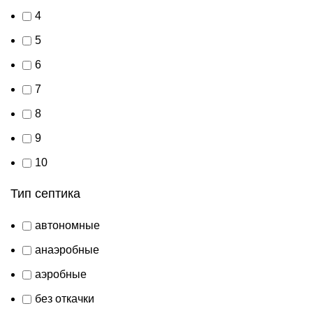
4
5
6
7
8
9
10
Тип септика
автономные
анаэробные
аэробные
без откачки