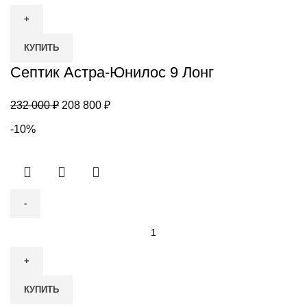
товара
Септик
Астра-
КУПИТЬ
Юнилос
9
Септик Астра-Юнилос 9 Лонг
Лонг
Первоначальная
Текущая
232 000
₽
208 800
₽
цена
цена:
-10%
составляла
208
232
800 ₽.
000 ₽.
Количество
товара
Септик
Аквалос
КУПИТЬ
10