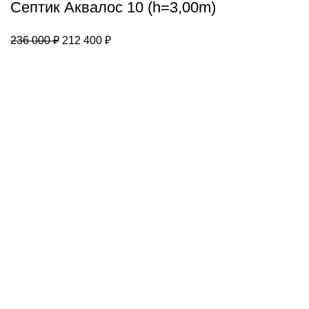
(h=3,00m)
Септик Аквалос 10 (h=3,00m)
Первоначальная
Текущая
236 000
₽
212 400
₽
цена
цена:
составляла
212
236
400 ₽.
000 ₽.