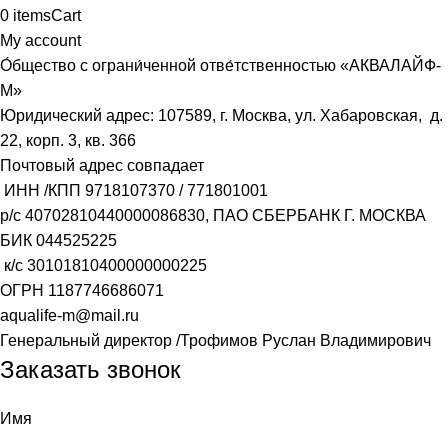
0
items
Cart
My account
О́бщество с ограни́ченной отве́тственностью «АКВАЛАЙФ-
М»
Юридический адрес: 107589, г. Москва, ул. Хабаровская, д.
22, корп. 3, кв. 366
Почтовый адрес совпадает
ИНН /КПП
9718107370
/
771801001
р/с
40702810440000086830
, ПАО СБЕРБАНК Г. МОСКВА
БИК
044525225
к/с
30101810400000000225
ОГРН
1187746686071
aqualife-m@mail.ru
Генеральный директор /Трофимов Руслан Владимирович
Заказать звонок
Имя