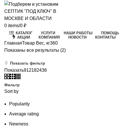
0
items
/
0
₽
КАТАЛОГ
УСЛУГИ
НАШИ РАБОТЫ
ПОМОЩЬ
АКЦИИ
КОМПАНИЯ
НОВОСТИ
КОНТАКТЫ
Главная
Товар Вес, кг
360
Цены:
Показаны все результаты (2)
по
Показать фильтр
возрастанию
Показать
9
12
18
24
36
Фильтр
Sort by
Popularity
Average rating
Newness