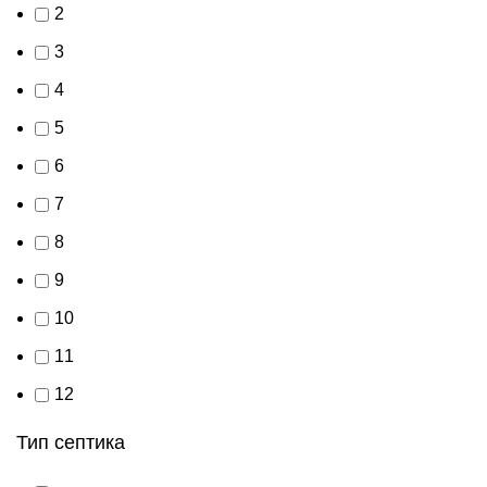
2
3
4
5
6
7
8
9
10
11
12
Тип септика