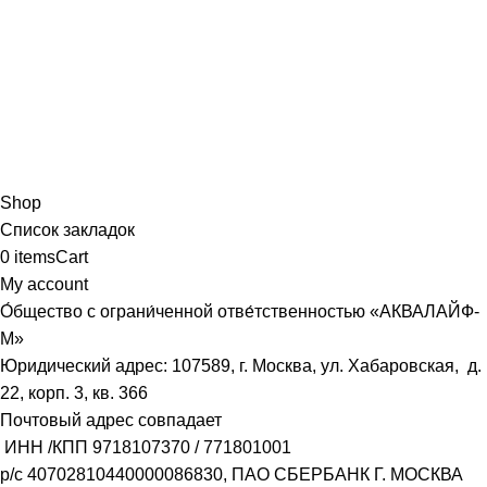
Shop
Список закладок
0
items
Cart
My account
О́бщество с ограни́ченной отве́тственностью «АКВАЛАЙФ-
М»
Юридический адрес: 107589, г. Москва, ул. Хабаровская, д.
22, корп. 3, кв. 366
Почтовый адрес совпадает
ИНН /КПП
9718107370
/
771801001
р/с
40702810440000086830
, ПАО СБЕРБАНК Г. МОСКВА