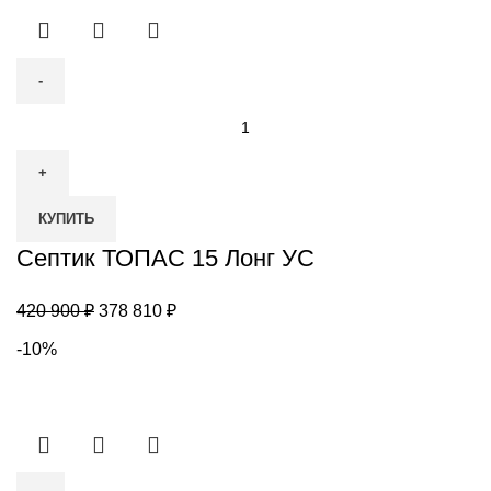
Количество
товара
Септик
ТОПАС
КУПИТЬ
15
Лонг
Септик ТОПАС 15 Лонг УС
УС
Первоначальная
Текущая
420 900
₽
378 810
₽
цена
цена:
-10%
составляла
378
420
810 ₽.
900 ₽.