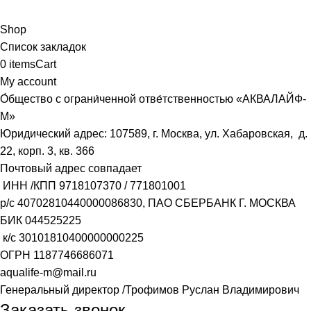
Shop
Список закладок
0
items
Cart
My account
О́бщество с ограни́ченной отве́тственностью «АКВАЛАЙФ-
М»
Юридический адрес: 107589, г. Москва, ул. Хабаровская, д.
22, корп. 3, кв. 366
Почтовый адрес совпадает
ИНН /КПП
9718107370
/
771801001
р/с
40702810440000086830
, ПАО СБЕРБАНК Г. МОСКВА
БИК
044525225
к/с
30101810400000000225
ОГРН
1187746686071
aqualife-m@mail.ru
Генеральный директор /Трофимов Руслан Владимирович
Заказать звонок