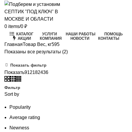
0
items
/
0
₽
КАТАЛОГ
УСЛУГИ
НАШИ РАБОТЫ
ПОМОЩЬ
АКЦИИ
КОМПАНИЯ
НОВОСТИ
КОНТАКТЫ
Главная
Товар Вес, кг
595
Цены:
Показаны все результаты (2)
по
Показать фильтр
возрастанию
Показать
9
12
18
24
36
Фильтр
Sort by
Popularity
Average rating
Newness