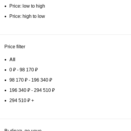
Price: low to high
Price: high to low
Price filter
All
0
₽
-
98 170
₽
98 170
₽
-
196 340
₽
196 340
₽
-
294 510
₽
294 510
₽
+
Выбрать по цене