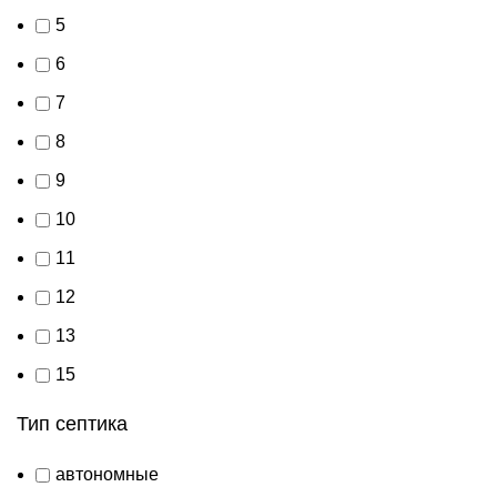
5
6
7
8
9
10
11
12
13
15
Тип септика
автономные