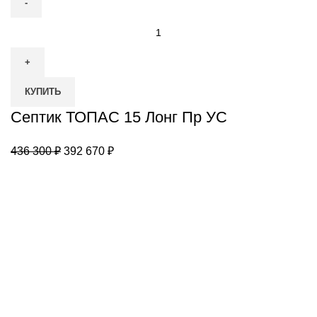
Количество
товара
Септик
ТОПАС
КУПИТЬ
15
Лонг
Септик ТОПАС 15 Лонг Пр УС
Пр
УС
Первоначальная
Текущая
436 300
₽
392 670
₽
цена
цена:
составляла
392
436
670 ₽.
300 ₽.