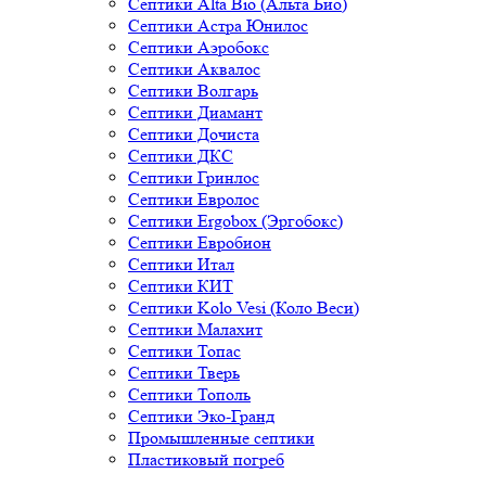
Септики Alta Bio (Альта Био)
Септики Астра Юнилос
Септики Аэробокс
Септики Аквалос
Септики Волгарь
Септики Диамант
Септики Дочиста
Септики ДКС
Септики Гринлос
Септики Евролос
Септики Ergobox (Эргобокс)
Септики Евробион
Септики Итал
Септики КИТ
Септики Kolo Vesi (Коло Веси)
Септики Малахит
Септики Топас
Септики Тверь
Септики Тополь
Септики Эко-Гранд
Промышленные септики
Пластиковый погреб