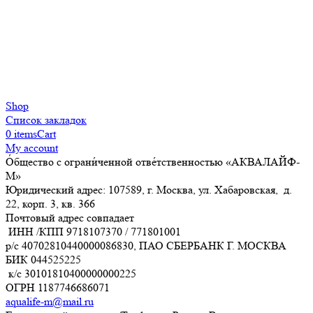
Shop
Список закладок
0
items
Cart
My account
О́бщество с ограни́ченной отве́тственностью «АКВАЛАЙФ-
М»
Юридический адрес: 107589, г. Москва, ул. Хабаровская, д.
22, корп. 3, кв. 366
Почтовый адрес совпадает
ИНН /КПП
9718107370
/
771801001
р/с
40702810440000086830
, ПАО СБЕРБАНК Г. МОСКВА
БИК
044525225
к/с
30101810400000000225
ОГРН
1187746686071
aqualife-m@mail.ru