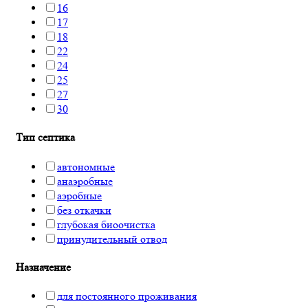
16
17
18
22
24
25
27
30
Тип септика
автономные
анаэробные
аэробные
без откачки
глубокая биоочистка
принудительный отвод
Назначение
для постоянного проживания