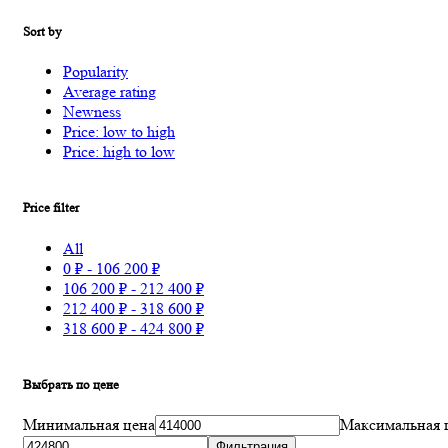
Sort by
Popularity
Average rating
Newness
Price: low to high
Price: high to low
Price filter
All
0
₽
-
106 200
₽
106 200
₽
-
212 400
₽
212 400
₽
-
318 600
₽
318 600
₽
-
424 800
₽
Выбрать по цене
Минимальная цена
Максимальная 
Фильтрация