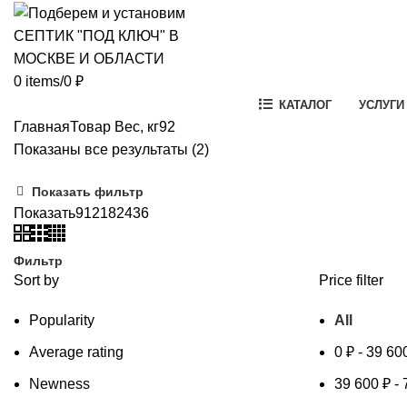
0
items
/
0
₽
КАТАЛОГ
УСЛУГИ
Главная
Товар Вес, кг
92
Цены:
Показаны все результаты (2)
по
Показать фильтр
возрастанию
Показать
9
12
18
24
36
Фильтр
Sort by
Price filter
Popularity
All
Average rating
0
₽
-
39 60
Newness
39 600
₽
-