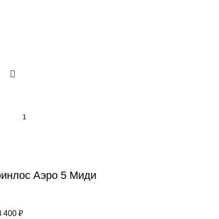
ринлос Аэро 5 Миди
рвоначальная
Текущая
8 400
₽