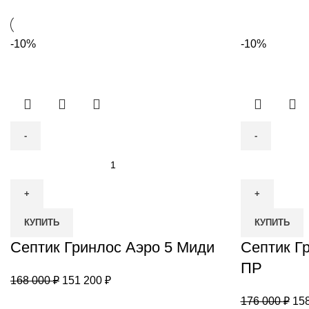
-10%
-10%
Количество
Количество
товара
товара
Септик
Септик
Гринлос
Гринлос
КУПИТЬ
КУПИТЬ
Аэро
Аэро
5
Септик Гринлос Аэро 5 Миди
5
Септик Г
Миди
Миди
ПР
ПР
Первоначальная
Текущая
168 000
₽
151 200
₽
цена
цена:
Пе
176 000
₽
15