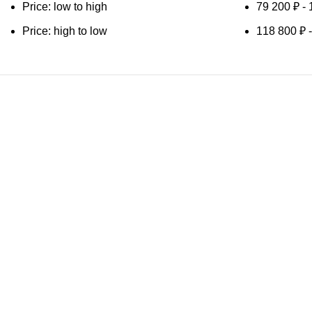
Price: low to high
79 200
₽
-
Price: high to low
118 800
₽