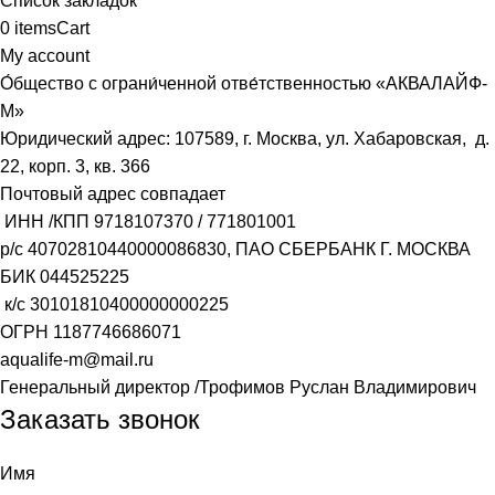
Список закладок
0
items
Cart
My account
О́бщество с ограни́ченной отве́тственностью «АКВАЛАЙФ-
М»
Юридический адрес: 107589, г. Москва, ул. Хабаровская, д.
22, корп. 3, кв. 366
Почтовый адрес совпадает
ИНН /КПП
9718107370
/
771801001
р/с
40702810440000086830
, ПАО СБЕРБАНК Г. МОСКВА
БИК
044525225
к/с
30101810400000000225
ОГРН
1187746686071
aqualife-m@mail.ru
Генеральный директор /Трофимов Руслан Владимирович
Заказать звонок
Имя