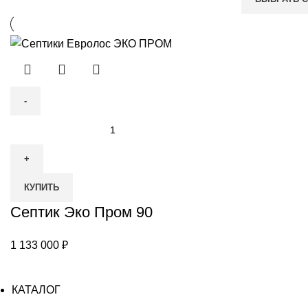
Количество
товара
Септик
Эко
КУПИТЬ
Пром
90
Септик Эко Пром 90
1 133 000
₽
КАТАЛОГ