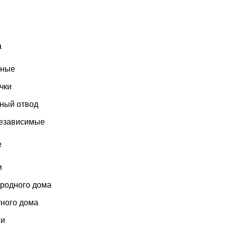
а
бные
чки
ный отвод
независимые
е
и
ородного дома
тного дома
ни