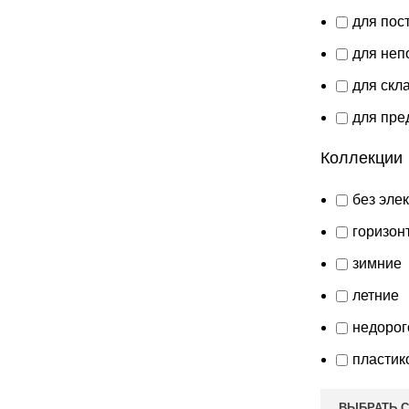
для пос
для неп
для скл
для пре
Коллекции
без эле
горизон
зимние
летние
недорог
пластик
ВЫБРАТЬ 