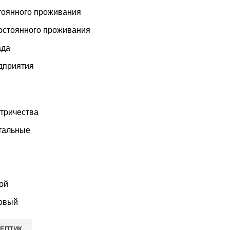
тоянного проживания
остоянного проживания
ада
дприятия
ктричества
тальные
ой
овый
СЕПТИК