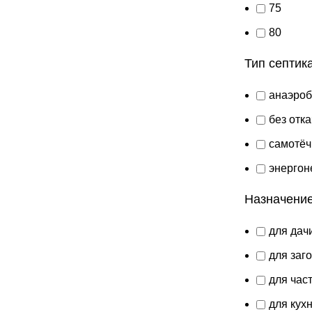
75
80
Тип септик
анаэро
без отка
самотёч
энерго
Назначени
для дач
для заг
для час
для кух