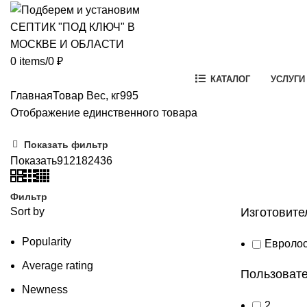
0
items
/
0
₽
КАТАЛОГ
УСЛУГИ
Главная
Товар Вес, кг
995
Отображение единственного товара
Показать фильтр
Показать
9
12
18
24
36
Фильтр
Sort by
Изготовите
Popularity
Евроло
Average rating
Пользовате
Newness
2