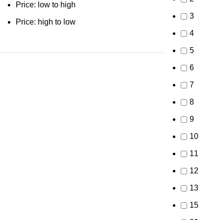
Price: low to high
3
Price: high to low
4
5
6
7
8
9
10
11
12
13
15