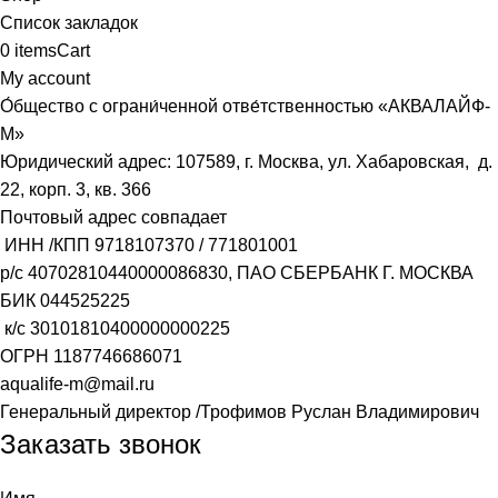
Список закладок
0
items
Cart
My account
О́бщество с ограни́ченной отве́тственностью «АКВАЛАЙФ-
М»
Юридический адрес: 107589, г. Москва, ул. Хабаровская, д.
22, корп. 3, кв. 366
Почтовый адрес совпадает
ИНН /КПП
9718107370
/
771801001
р/с
40702810440000086830
, ПАО СБЕРБАНК Г. МОСКВА
БИК
044525225
к/с
30101810400000000225
ОГРН
1187746686071
aqualife-m@mail.ru
Генеральный директор /Трофимов Руслан Владимирович
Заказать звонок