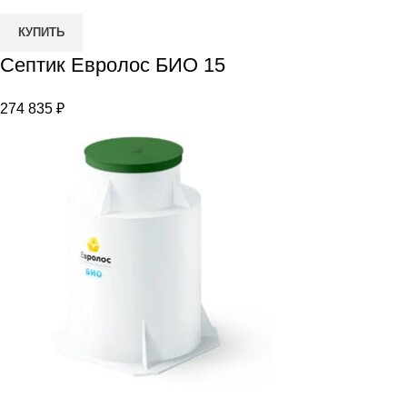
Количество
КУПИТЬ
товара
Септик Евролос БИО 15
Септик
Евролос
274 835
₽
БИО
15