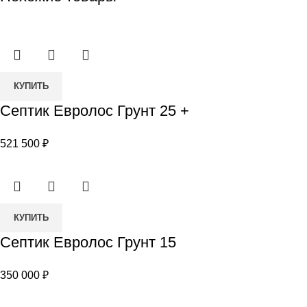
Количество
КУПИТЬ
товара
Септик Евролос Грунт 25 +
Септик
Евролос
521 500
₽
Грунт
25
+
Количество
КУПИТЬ
товара
Септик Евролос Грунт 15
Септик
Евролос
350 000
₽
Грунт
15