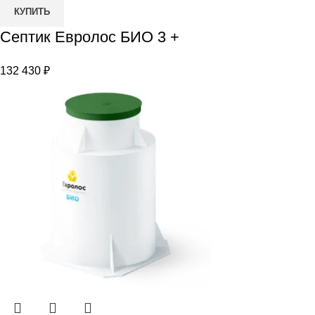
Количество
КУПИТЬ
товара
Септик Евролос БИО 3 +
Септик
Евролос
132 430
₽
БИО
3
+