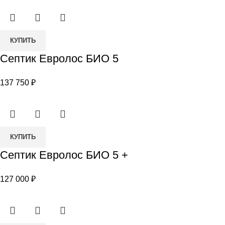
Количество
КУПИТЬ
товара
Септик Евролос БИО 5
Септик
Евролос
137 750
₽
БИО
5
Количество
КУПИТЬ
товара
Септик Евролос БИО 5 +
Септик
Евролос
127 000
₽
БИО
5
+