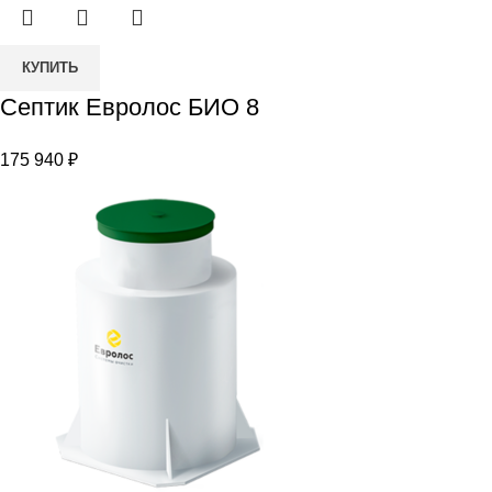
Количество
КУПИТЬ
товара
Септик Евролос БИО 8
Септик
Евролос
175 940
₽
БИО
8