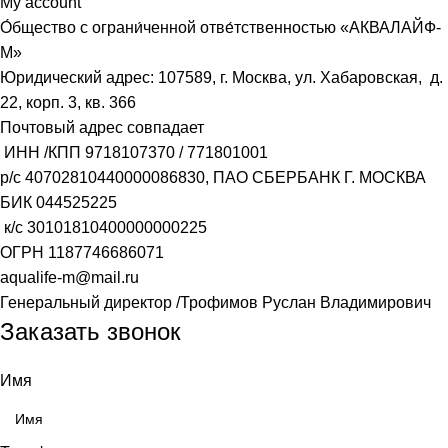
My account
О́бщество с ограни́ченной отве́тственностью «АКВАЛАЙФ-
М»
Юридический адрес: 107589, г. Москва, ул. Хабаровская, д.
22, корп. 3, кв. 366
Почтовый адрес совпадает
ИНН /КПП
9718107370
/
771801001
р/с
40702810440000086830
, ПАО СБЕРБАНК Г. МОСКВА
БИК
044525225
к/с
30101810400000000225
ОГРН
1187746686071
aqualife-m@mail.ru
Генеральный директор /Трофимов Руслан Владимирович
Заказать звонок
Имя