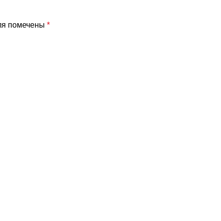
ля помечены
*