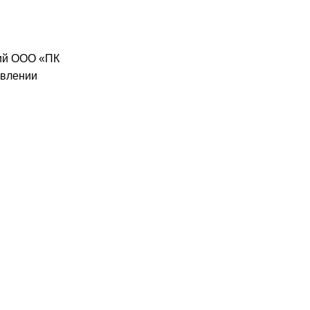
лий ООО «ПК
овлении