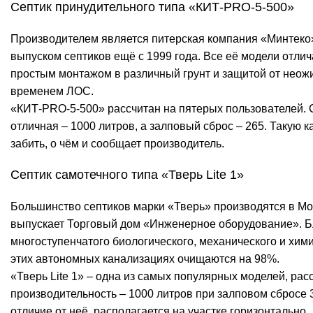
Септик принудительного типа «КИТ-PRO-5-500»
Производителем является питерская компания «Минтеко»
выпуском септиков ещё с 1999 года. Все её модели отли
простым монтажом в различный грунт и защитой от неож
временем ЛОС.
«КИТ-PRO-5-500» рассчитан на пятерых пользователей. 
отличная – 1000 литров, а залповый сброс – 265. Такую 
забить, о чём и сообщает производитель.
Септик самотечного типа «Тверь Lite 1»
Большинство септиков марки «Тверь» производятся в Мо
выпускает Торговый дом «Инженерное оборудование». Б
многоступенчатого биологического, механического и хим
этих автономных канализациях очищаются на 98%.
«Тверь Lite 1» – одна из самых популярных моделей, рас
производительность – 1000 литров при залповом сбросе
отличие от неё, располагается на участке горизонтально.