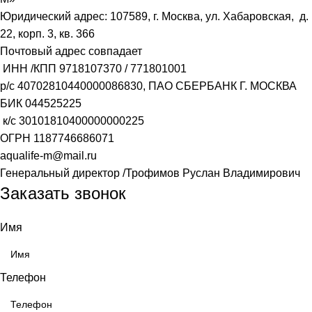
Юридический адрес: 107589, г. Москва, ул. Хабаровская, д.
22, корп. 3, кв. 366
Почтовый адрес совпадает
ИНН /КПП
9718107370
/
771801001
р/с
40702810440000086830
, ПАО СБЕРБАНК Г. МОСКВА
БИК
044525225
к/с
30101810400000000225
ОГРН
1187746686071
aqualife-m@mail.ru
Генеральный директор /Трофимов Руслан Владимирович
Заказать звонок
Имя
Телефон