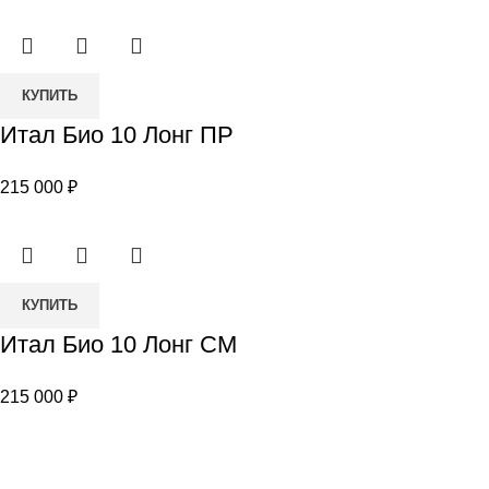
Миди
СМ
Количество
КУПИТЬ
товара
Итал Био 10 Лонг ПР
Итал
Био
215 000
₽
10
Лонг
ПР
Количество
КУПИТЬ
товара
Итал Био 10 Лонг СМ
Итал
Био
215 000
₽
10
Лонг
СМ