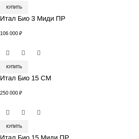
Количество
КУПИТЬ
товара
Итал Био 3 Миди ПР
Итал
Био
106 000
₽
3
Миди
ПР
Количество
КУПИТЬ
товара
Итал Био 15 СМ
Итал
Био
250 000
₽
15
СМ
Количество
КУПИТЬ
товара
Итал Био 15 Миди ПР