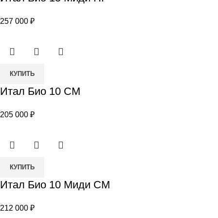
Итал
Био
257 000
₽
15
Миди
ПР
Количество
КУПИТЬ
товара
Итал Био 10 СМ
Итал
Био
205 000
₽
10
СМ
Количество
КУПИТЬ
товара
Итал Био 10 Миди СМ
Итал
Био
212 000
₽
10