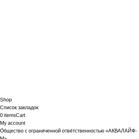
Shop
Список закладок
0
items
Cart
My account
О́бщество с ограни́ченной отве́тственностью «АКВАЛАЙФ-
М»