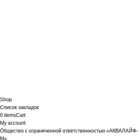
Shop
Список закладок
0
items
Cart
My account
О́бщество с ограни́ченной отве́тственностью «АКВАЛАЙФ-
М»