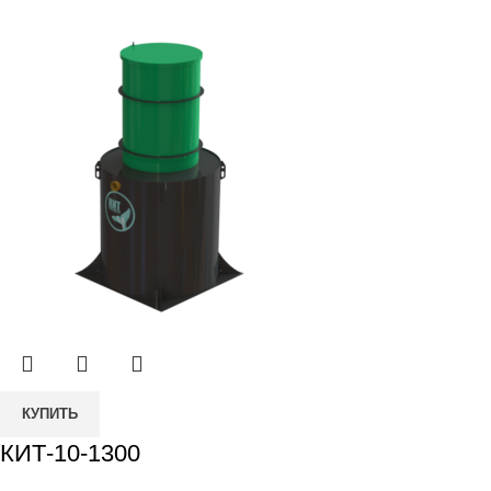
Количество
КУПИТЬ
товара
КИТ-10-1300
КИТ-10-
1300