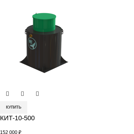
Количество
КУПИТЬ
товара
КИТ-10-500
КИТ-10-
500
152 000
₽