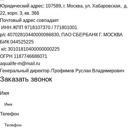
Юридический адрес: 107589, г. Москва, ул. Хабаровская, д.
22, корп. 3, кв. 366
Почтовый адрес совпадает
ИНН /КПП
9718107370
/
771801001
р/с
40702810440000086830
, ПАО СБЕРБАНК Г. МОСКВА
БИК
044525225
к/с
30101810400000000225
ОГРН
1187746686071
aqualife-m@mail.ru
Генеральный директор /Трофимов Руслан Владимирович
Заказать звонок
Имя
Телефон