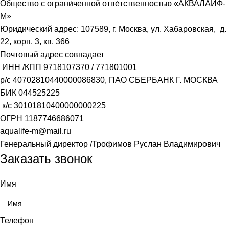
О́бщество с ограни́ченной отве́тственностью «АКВАЛАЙФ-
М»
Юридический адрес: 107589, г. Москва, ул. Хабаровская, д.
22, корп. 3, кв. 366
Почтовый адрес совпадает
ИНН /КПП
9718107370
/
771801001
р/с
40702810440000086830
, ПАО СБЕРБАНК Г. МОСКВА
БИК
044525225
к/с
30101810400000000225
ОГРН
1187746686071
aqualife-m@mail.ru
Генеральный директор /Трофимов Руслан Владимирович
Заказать звонок
Имя
Телефон