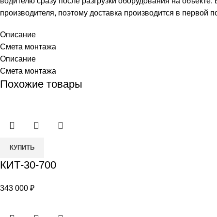
водителю сразу после разгрузки оборудования на объекте.
производителя, поэтому доставка производится в первой п
Описание
Смета монтажа
Описание
Смета монтажа
Похожие товары
Количество
КУПИТЬ
товара
КИТ-30-700
КИТ-30-
700
343 000
₽