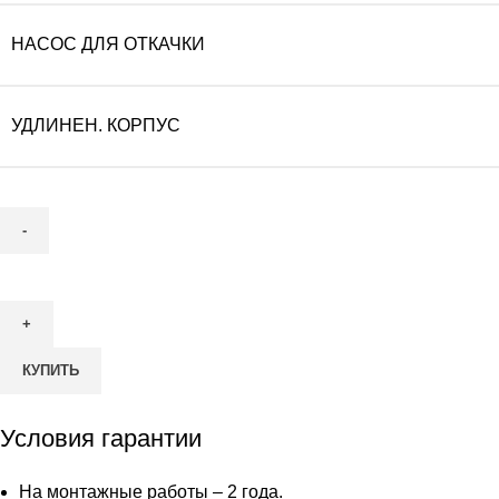
НАСОС ДЛЯ ОТКАЧКИ
УДЛИНЕН. КОРПУС
Количество
товара
Септик
АОС
КУПИТЬ
МАЛАХИТ
CLASSIC
12
Условия гарантии
ПР
(насос
На монтажные работы – 2 года.