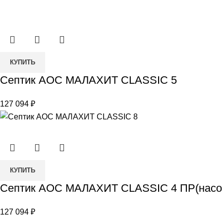
CLASSIC
5
ПР
(насос
Количество
в
КУПИТЬ
товара
комплекте)
Септик АОС МАЛАХИТ CLASSIC 5
Септик
АОС
127 094
₽
МАЛАХИТ
CLASSIC
5
Количество
КУПИТЬ
товара
Септик АОС МАЛАХИТ CLASSIC 4 ПР(насос
Септик
АОС
127 094
₽
МАЛАХИТ