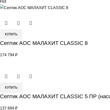
Hot
Количество
КУПИТЬ
товара
Септик АОС МАЛАХИТ CLASSIC 8
Септик
АОС
174 794
₽
МАЛАХИТ
CLASSIC
8
Количество
КУПИТЬ
товара
Септик АОС МАЛАХИТ CLASSIC 5 ПР (насо
Септик
АОС
137 694
₽
МАЛАХИТ