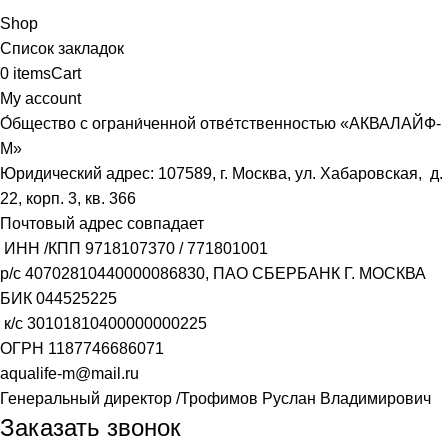
Shop
Список закладок
0
items
Cart
My account
О́бщество с ограни́ченной отве́тственностью «АКВАЛАЙФ-
М»
Юридический адрес: 107589, г. Москва, ул. Хабаровская, д.
22, корп. 3, кв. 366
Почтовый адрес совпадает
ИНН /КПП
9718107370
/
771801001
р/с
40702810440000086830
, ПАО СБЕРБАНК Г. МОСКВА
БИК
044525225
к/с
30101810400000000225
ОГРН
1187746686071
aqualife-m@mail.ru
Генеральный директор /Трофимов Руслан Владимирович
Заказать звонок