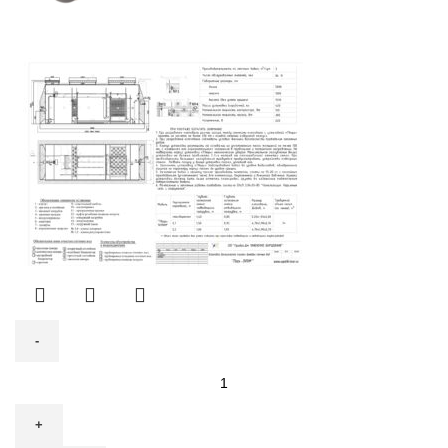
Количество
товара
Септик