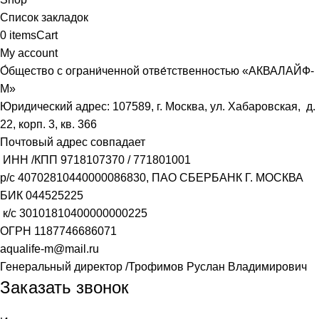
Список закладок
0
items
Cart
My account
О́бщество с ограни́ченной отве́тственностью «АКВАЛАЙФ-
М»
Юридический адрес: 107589, г. Москва, ул. Хабаровская, д.
22, корп. 3, кв. 366
Почтовый адрес совпадает
ИНН /КПП
9718107370
/
771801001
р/с
40702810440000086830
, ПАО СБЕРБАНК Г. МОСКВА
БИК
044525225
к/с
30101810400000000225
ОГРН
1187746686071
aqualife-m@mail.ru
Генеральный директор /Трофимов Руслан Владимирович
Заказать звонок