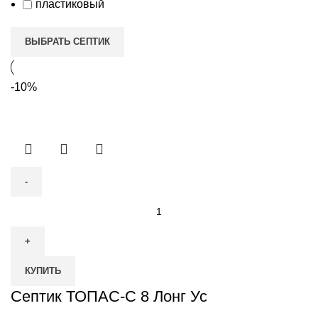
пластиковый
ВЫБРАТЬ СЕПТИК
-10%
Количество
товара
Септик
ТОПАС-
КУПИТЬ
С
8
Септик ТОПАС-С 8 Лонг Ус
Лонг