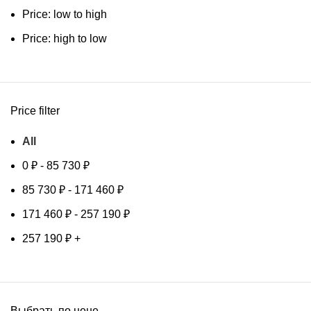
Price: low to high
Price: high to low
Price filter
All
0
₽
-
85 730
₽
85 730
₽
-
171 460
₽
171 460
₽
-
257 190
₽
257 190
₽
+
Выбрать по цене