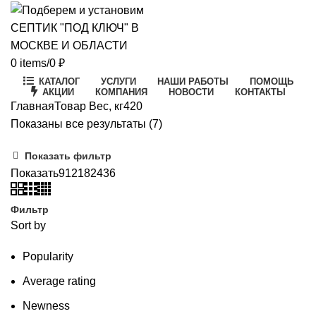
0
items
/
0
₽
КАТАЛОГ
УСЛУГИ
НАШИ РАБОТЫ
ПОМОЩЬ
АКЦИИ
КОМПАНИЯ
НОВОСТИ
КОНТАКТЫ
Главная
Товар Вес, кг
420
Цены:
Показаны все результаты (7)
по
Показать фильтр
возрастанию
Показать
9
12
18
24
36
Фильтр
Sort by
Popularity
Average rating
Newness