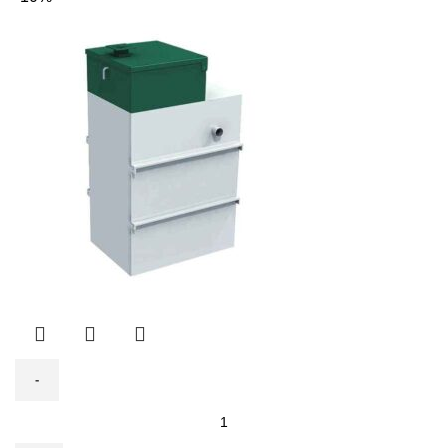
составляла
216
240
450 ₽.
500 ₽.
Количество
товара