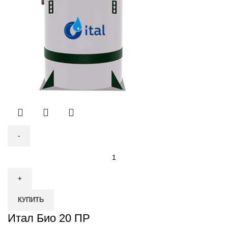
Количество
товара
Итал
Био
КУПИТЬ
20
ПР
Итал Био 20 ПР