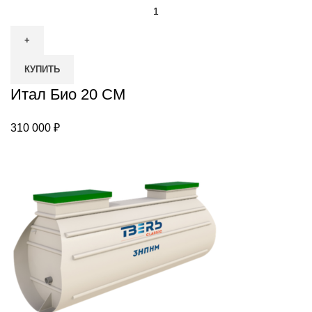
Количество
товара
Итал
Био
КУПИТЬ
20
СМ
Итал Био 20 СМ
310 000
₽