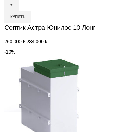
Септик
Астра-
КУПИТЬ
Юнилос
10
Септик Астра-Юнилос 10 Лонг
Лонг
Первоначальная
Текущая
260 000
₽
234 000
₽
цена
цена:
-10%
составляла
234
260
000 ₽.
000 ₽.