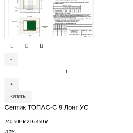
Количество
товара
Септик
ТОПАС-
КУПИТЬ
С
9
Септик ТОПАС-С 9 Лонг УС
Лонг
УС
Первоначальная
Текущая
240 500
₽
216 450
₽
цена
цена:
-10%