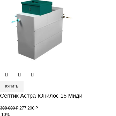
500 ₽.
Количество
КУПИТЬ
товара
Септик Астра-Юнилос 15 Миди
Септик
Астра-
Первоначальная
Текущая
308 000
₽
277 200
₽
Юнилос
цена
цена:
-10%