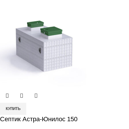
15
составляла
277
Миди
308
200 ₽.
000 ₽.
Количество
КУПИТЬ
товара
Септик Астра-Юнилос 150
Септик
Астра-