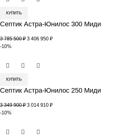
Количество
КУПИТЬ
товара
Септик Астра-Юнилос 300 Миди
Септик
Астра-
Первоначальная
Текущая
3 785 500
₽
3 406 950
₽
Юнилос
цена
цена:
-10%
300
составляла
3
Миди
3
406
785
950 ₽.
Количество
500 ₽.
КУПИТЬ
товара
Септик Астра-Юнилос 250 Миди
Септик
Астра-
Первоначальная
Текущая
3 349 900
₽
3 014 910
₽
Юнилос
цена
цена:
-10%
250
составляла
3
Миди
3
014
349
910 ₽.