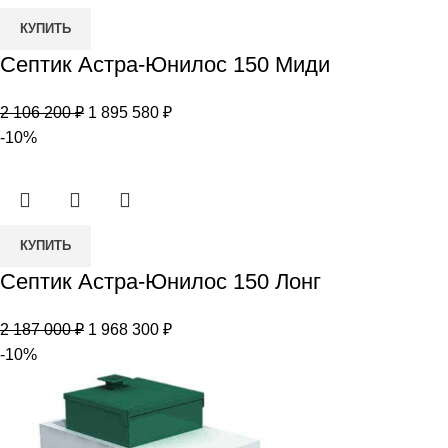
Количество
900 ₽.
КУПИТЬ
товара
Септик Астра-Юнилос 150 Миди
Септик
Астра-
Первоначальная
Текущая
2 106 200
₽
1 895 580
₽
Юнилос
цена
цена:
-10%
150
составляла
1
Миди
2
895
106
580 ₽.
Количество
200 ₽.
КУПИТЬ
товара
Септик Астра-Юнилос 150 Лонг
Септик
Астра-
Первоначальная
Текущая
2 187 000
₽
1 968 300
₽
Юнилос
цена
цена:
-10%
150
составляла
1
Лонг
2
968
187
300 ₽.