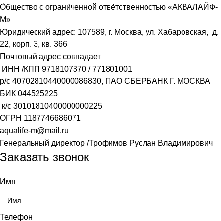
О́бщество с ограни́ченной отве́тственностью «АКВАЛАЙФ-
М»
Юридический адрес: 107589, г. Москва, ул. Хабаровская, д.
22, корп. 3, кв. 366
Почтовый адрес совпадает
ИНН /КПП
9718107370
/
771801001
р/с
40702810440000086830
, ПАО СБЕРБАНК Г. МОСКВА
БИК
044525225
к/с
30101810400000000225
ОГРН
1187746686071
aqualife-m@mail.ru
Генеральный директор /Трофимов Руслан Владимирович
Заказать звонок
Имя
Телефон