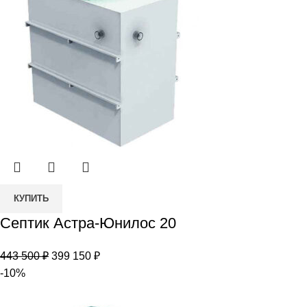
000 ₽.
Количество
КУПИТЬ
товара
Септик Астра-Юнилос 20
Септик
Астра-
Первоначальная
Текущая
443 500
₽
399 150
₽
Юнилос
цена
цена:
-10%
20
составляла
399
443
150 ₽.