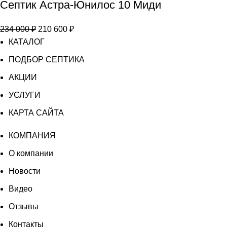
Септик Астра-Юнилос 10 Миди
Септик
Астра-
Первоначальная
Текущая
234 000
₽
210 600
₽
Юнилос
цена
цена:
КАТАЛОГ
10
составляла
210
Миди
ПОДБОР СЕПТИКА
234
600 ₽.
АКЦИИ
000 ₽.
УСЛУГИ
КАРТА САЙТА
КОМПАНИЯ
О компании
Новости
Видео
Отзывы
Контакты