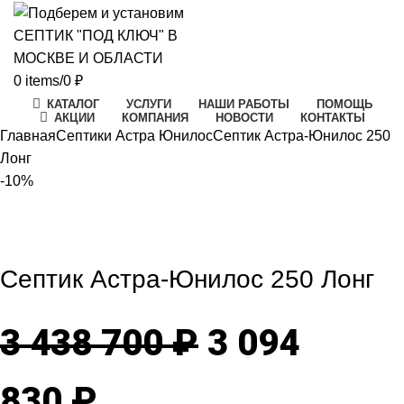
0
items
/
0
₽
КАТАЛОГ
УСЛУГИ
НАШИ РАБОТЫ
ПОМОЩЬ
АКЦИИ
КОМПАНИЯ
НОВОСТИ
КОНТАКТЫ
Главная
Септики Астра Юнилос
Септик Астра-Юнилос 250
Лонг
-10%
-10%
Click to enlarge
Септик Астра-Юнилос 250 Лонг
Первонача
3 438 700
₽
3 094
Текущая
цена
830
₽