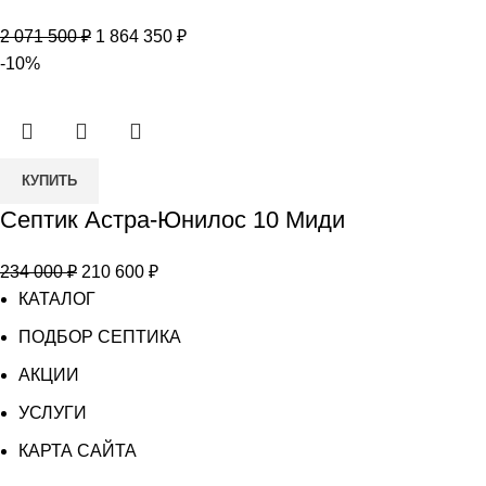
Астра-
Первоначальная
Текущая
2 071 500
₽
1 864 350
₽
Юнилос
цена
цена:
-10%
150
составляла
1
2
864
071
350 ₽.
Количество
500 ₽.
КУПИТЬ
товара
Септик Астра-Юнилос 10 Миди
Септик
Астра-
Первоначальная
Текущая
234 000
₽
210 600
₽
Юнилос
цена
цена:
КАТАЛОГ
10
составляла
210
Миди
ПОДБОР СЕПТИКА
234
600 ₽.
АКЦИИ
000 ₽.
УСЛУГИ
КАРТА САЙТА