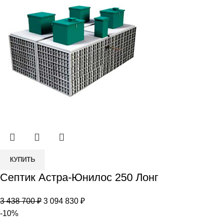
717
750 ₽.
500 ₽.
Количество
КУПИТЬ
товара
Септик Астра-Юнилос 250 Лонг
Септик
Астра-
Первоначальная
Текущая
3 438 700
₽
3 094 830
₽
Юнилос
цена
цена:
-10%
250