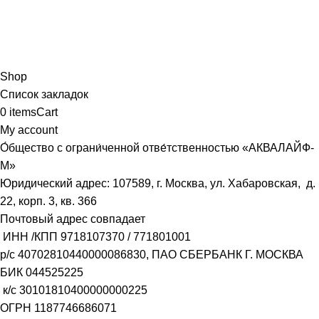
Shop
Список закладок
0
items
Cart
My account
О́бщество с ограни́ченной отве́тственностью «АКВАЛАЙФ-
М»
Юридический адрес: 107589, г. Москва, ул. Хабаровская, д.
22, корп. 3, кв. 366
Почтовый адрес совпадает
ИНН /КПП
9718107370
/
771801001
р/с
40702810440000086830
, ПАО СБЕРБАНК Г. МОСКВА
БИК
044525225
к/с
30101810400000000225
ОГРН
1187746686071