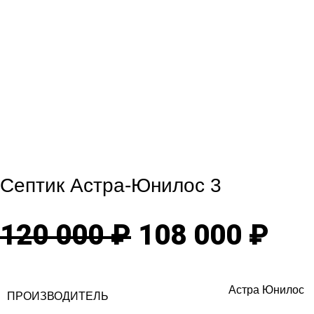
Click to enlarge
Септик Астра-Юнилос 3
Первоначаль
Те
120 000
₽
108 000
₽
цена
цен
Астра Юнилос
ПРОИЗВОДИТЕЛЬ