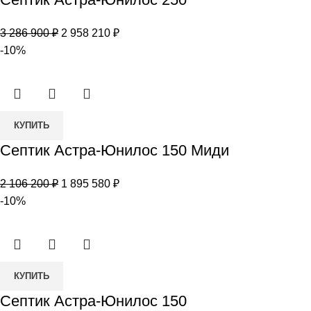
Септик
Астра-
Первоначальная
Текущая
3 286 900
₽
2 958 210
₽
Юнилос
цена
цена:
-10%
250
составляла
2
3
958
286
210 ₽.
Количество
900 ₽.
КУПИТЬ
товара
Септик Астра-Юнилос 150 Миди
Септик
Астра-
Первоначальная
Текущая
2 106 200
₽
1 895 580
₽
Юнилос
цена
цена:
-10%
150
составляла
1
Миди
2
895
106
580 ₽.
Количество
200 ₽.
КУПИТЬ
товара
Септик Астра-Юнилос 150
Септик