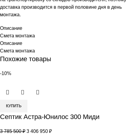
доставка производится в первой половине дня в день
монтажа.
Описание
Смета монтажа
Описание
Смета монтажа
Похожие товары
-10%
Количество
КУПИТЬ
товара
Септик Астра-Юнилос 300 Миди
Септик
Астра-
Первоначальная
Текущая
3 785 500
₽
3 406 950
₽
Юнилос