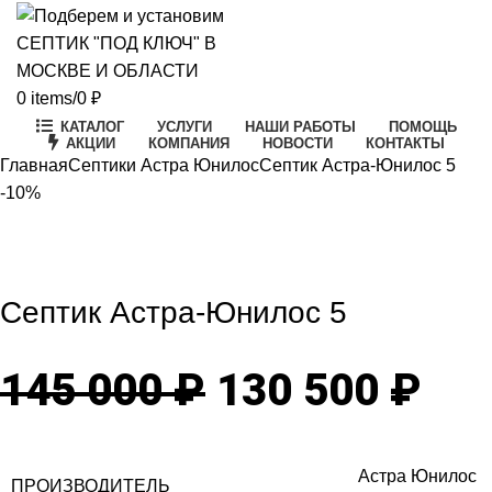
0
items
/
0
₽
КАТАЛОГ
УСЛУГИ
НАШИ РАБОТЫ
ПОМОЩЬ
АКЦИИ
КОМПАНИЯ
НОВОСТИ
КОНТАКТЫ
Главная
Септики Астра Юнилос
Септик Астра-Юнилос 5
-10%
-10%
Click to enlarge
Септик Астра-Юнилос 5
Первоначаль
Те
145 000
₽
130 500
₽
цена
цен
Астра Юнилос
ПРОИЗВОДИТЕЛЬ