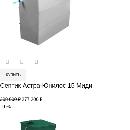
Количество
КУПИТЬ
товара
Септик Астра-Юнилос 15 Миди
Септик
Астра-
Первоначальная
Текущая
308 000
₽
277 200
₽
Юнилос
цена
цена:
-10%
15
составляла
277
Миди
308
200 ₽.
000 ₽.