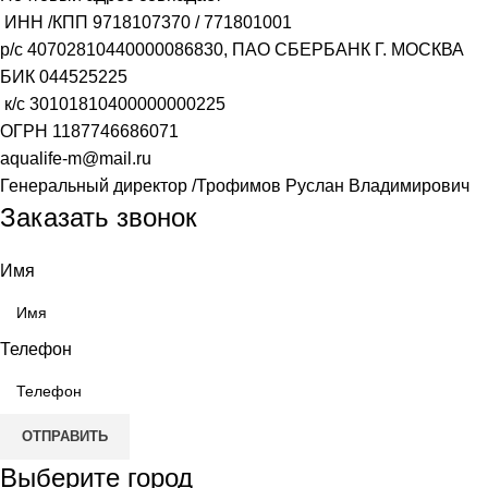
ИНН /КПП
9718107370
/
771801001
р/с
40702810440000086830
, ПАО СБЕРБАНК Г. МОСКВА
БИК
044525225
к/с
30101810400000000225
ОГРН
1187746686071
aqualife-m@mail.ru
Генеральный директор /Трофимов Руслан Владимирович
Заказать звонок
Имя
Телефон
ОТПРАВИТЬ
Выберите город