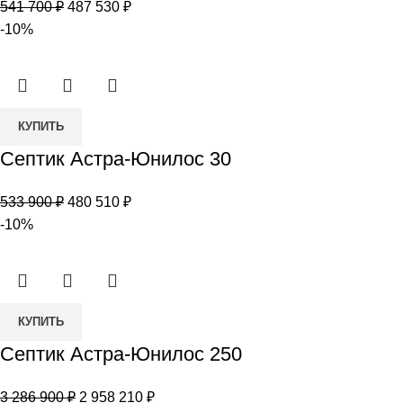
Первоначальная
Текущая
541 700
₽
487 530
₽
Юнилос
цена
цена:
-10%
30
составляла
487
Миди
541
530 ₽.
700 ₽.
Количество
КУПИТЬ
товара
Септик Астра-Юнилос 30
Септик
Астра-
Первоначальная
Текущая
533 900
₽
480 510
₽
Юнилос
цена
цена:
-10%
30
составляла
480
533
510 ₽.
900 ₽.
Количество
КУПИТЬ
товара
Септик Астра-Юнилос 250
Септик
Астра-
Первоначальная
Текущая
3 286 900
₽
2 958 210
₽