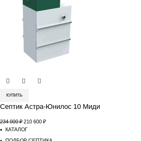
Количество
КУПИТЬ
товара
Септик Астра-Юнилос 10 Миди
Септик
Астра-
Первоначальная
Текущая
234 000
₽
210 600
₽
Юнилос
цена
цена:
КАТАЛОГ
10
составляла
210
Миди
ПОДБОР СЕПТИКА