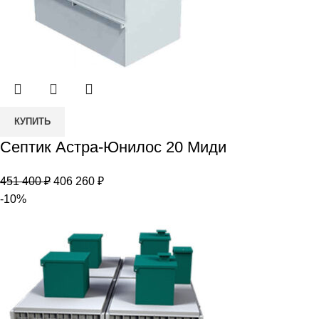
Количество
КУПИТЬ
товара
Септик Астра-Юнилос 20 Миди
Септик
Астра-
Первоначальная
Текущая
451 400
₽
406 260
₽
Юнилос
цена
цена:
-10%
20
составляла
406
Миди
451
260 ₽.
400 ₽.