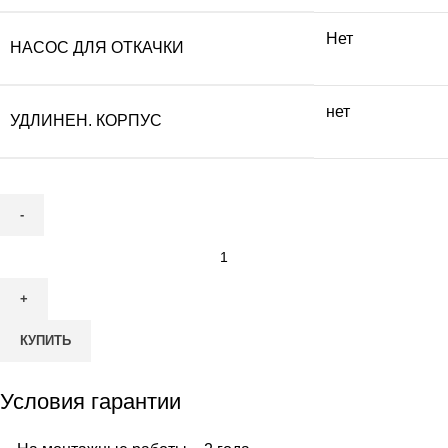
Нет
НАСОС ДЛЯ ОТКАЧКИ
нет
УДЛИНЕН. КОРПУС
Количество
товара
Септик
Астра-
КУПИТЬ
Юнилос
5
Условия гарантии