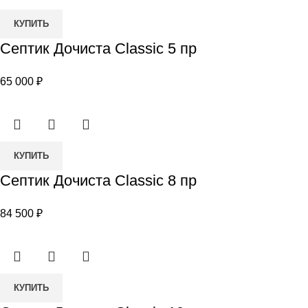
Количество
КУПИТЬ
товара
Септик Дочиста Сlassic 5 пр
Септик
Дочиста
65 000
₽
Сlassic
5
пр
Количество
КУПИТЬ
товара
Септик Дочиста Сlassic 8 пр
Септик
Дочиста
84 500
₽
Сlassic
8
пр
Количество
КУПИТЬ
товара