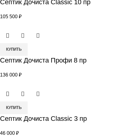
Септик Дочиста Сlassic 10 пр
Септик
Дочиста
105 500
₽
Сlassic
10
пр
Количество
КУПИТЬ
товара
Септик Дочиста Профи 8 пр
Септик
Дочиста
136 000
₽
Профи
8
пр
Количество
КУПИТЬ
товара
Септик Дочиста Сlassic 3 пр
Септик
Дочиста
46 000
₽
Сlassic