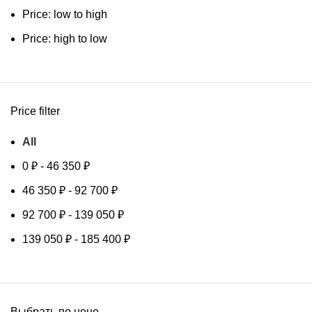
Price: low to high
Price: high to low
Price filter
All
0
₽
-
46 350
₽
46 350
₽
-
92 700
₽
92 700
₽
-
139 050
₽
139 050
₽
-
185 400
₽
Выбрать по цене