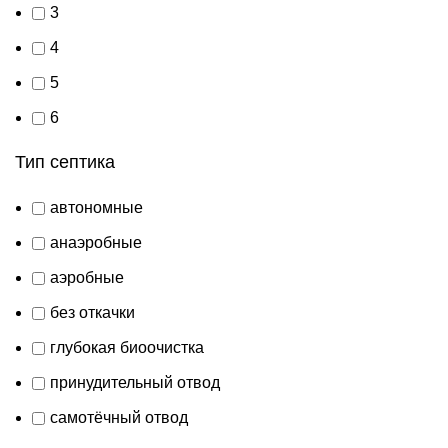
3
4
5
6
Тип септика
автономные
анаэробные
аэробные
без откачки
глубокая биоочистка
принудительный отвод
самотёчный отвод