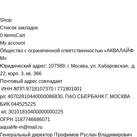
Shop
Список закладок
0
items
Cart
My account
О́бщество с ограни́ченной отве́тственностью «АКВАЛАЙФ-
М»
Юридический адрес: 107589, г. Москва, ул. Хабаровская, д.
22, корп. 3, кв. 366
Почтовый адрес совпадает
ИНН /КПП
9718107370
/
771801001
р/с
40702810440000086830
, ПАО СБЕРБАНК Г. МОСКВА
БИК
044525225
к/с
30101810400000000225
ОГРН
1187746686071
aqualife-m@mail.ru
Генеральный директор /Трофимов Руслан Владимирович