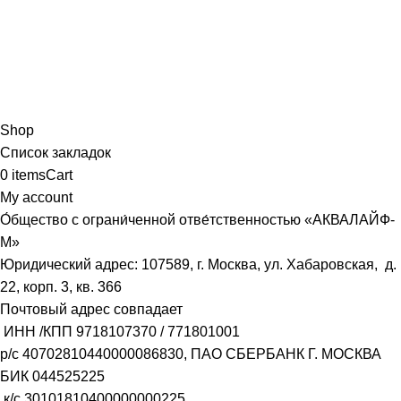
Shop
Список закладок
0
items
Cart
My account
О́бщество с ограни́ченной отве́тственностью «АКВАЛАЙФ-
М»
Юридический адрес: 107589, г. Москва, ул. Хабаровская, д.
22, корп. 3, кв. 366
Почтовый адрес совпадает
ИНН /КПП
9718107370
/
771801001
р/с
40702810440000086830
, ПАО СБЕРБАНК Г. МОСКВА
БИК
044525225
к/с
30101810400000000225