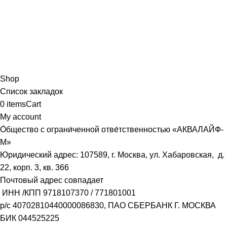
Shop
Список закладок
0
items
Cart
My account
О́бщество с ограни́ченной отве́тственностью «АКВАЛАЙФ-
М»
Юридический адрес: 107589, г. Москва, ул. Хабаровская, д.
22, корп. 3, кв. 366
Почтовый адрес совпадает
ИНН /КПП
9718107370
/
771801001
р/с
40702810440000086830
, ПАО СБЕРБАНК Г. МОСКВА
БИК
044525225