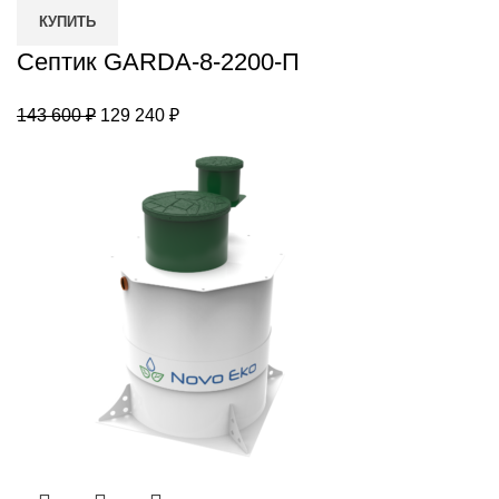
GARDA-
КУПИТЬ
8-
2200-
Септик GARDA-8-2200-П
П
Первоначальная
Текущая
143 600
₽
129 240
₽
цена
цена:
составляла
129
143
240 ₽.
600 ₽.