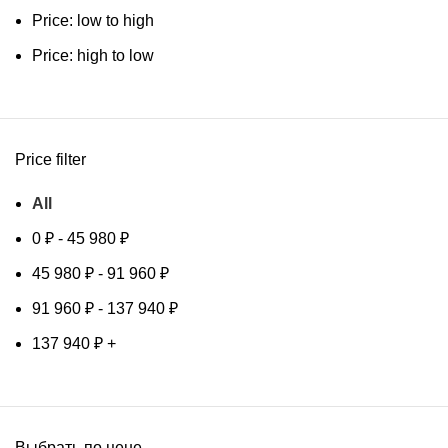
Price: low to high
Price: high to low
Price filter
All
0
₽
-
45 980
₽
45 980
₽
-
91 960
₽
91 960
₽
-
137 940
₽
137 940
₽
+
Выбрать по цене