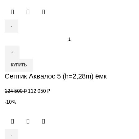
Количество
товара
Септик
Аквалос
КУПИТЬ
5
(h=2,28m)
Септик Аквалос 5 (h=2,28m) ёмк
ёмк
Первоначальная
Текущая
124 500
₽
112 050
₽
цена
цена:
-10%
составляла
112
124
050 ₽.
500 ₽.