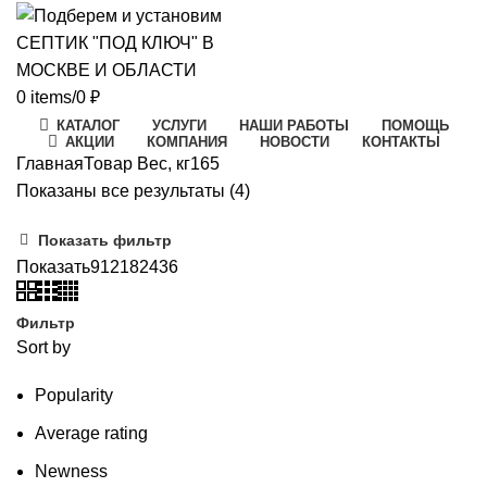
0
items
/
0
₽
КАТАЛОГ
УСЛУГИ
НАШИ РАБОТЫ
ПОМОЩЬ
АКЦИИ
КОМПАНИЯ
НОВОСТИ
КОНТАКТЫ
Главная
Товар Вес, кг
165
Цены:
Показаны все результаты (4)
по
Показать фильтр
возрастанию
Показать
9
12
18
24
36
Фильтр
Sort by
Popularity
Average rating
Newness