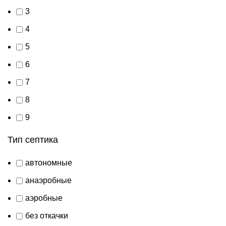
3
4
5
6
7
8
9
Тип септика
автономные
анаэробные
аэробные
без откачки