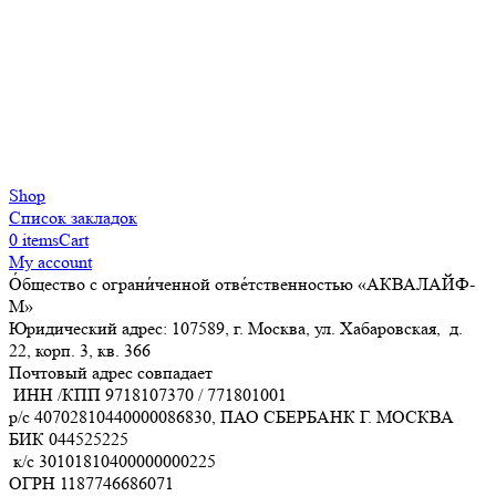
Shop
Список закладок
0
items
Cart
My account
О́бщество с ограни́ченной отве́тственностью «АКВАЛАЙФ-
М»
Юридический адрес: 107589, г. Москва, ул. Хабаровская, д.
22, корп. 3, кв. 366
Почтовый адрес совпадает
ИНН /КПП
9718107370
/
771801001
р/с
40702810440000086830
, ПАО СБЕРБАНК Г. МОСКВА
БИК
044525225
к/с
30101810400000000225
ОГРН
1187746686071