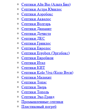
Септики Alta Bio (Альта Био)
Септики Астра Юнилос
Септики Аэробокс
Септики Аквалос
Септики Волгарь
Септики Диамант
Септики Дочиста
Септики ДКС
Септики Гринлос
Септики Евролос
Септики Ergobox (Эргобокс)
Септики Евробион
Септики Итал
Септики КИТ
Септики Kolo Vesi (Коло Веси)
Септики Малахит
Септики Топас
Септики Тверь
Септики Тополь
Септики Эко-Гранд
Промышленные септики
Пластиковый погреб