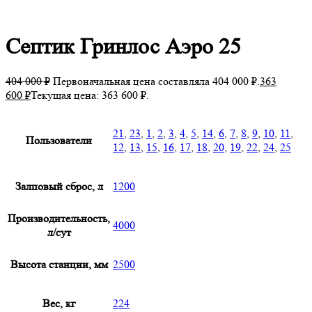
Click to enlarge
Септик Гринлос Аэро 25
404 000
₽
Первоначальная цена составляла 404 000 ₽.
363
600
₽
Текущая цена: 363 600 ₽.
21
,
23
,
1
,
2
,
3
,
4
,
5
,
14
,
6
,
7
,
8
,
9
,
10
,
11
,
Пользователи
12
,
13
,
15
,
16
,
17
,
18
,
20
,
19
,
22
,
24
,
25
Залповый сброс, л
1200
Производительность,
4000
л/сут
Высота станции, мм
2500
Вес, кг
224