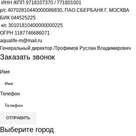
ИНН /КПП
9718107370
/
771801001
р/с
40702810440000086830
, ПАО СБЕРБАНК Г. МОСКВА
БИК
044525225
к/с
30101810400000000225
ОГРН
1187746686071
aqualife-m@mail.ru
Генеральный директор /Трофимов Руслан Владимирович
Заказать звонок
Имя
Телефон
ОТПРАВИТЬ
Выберите город